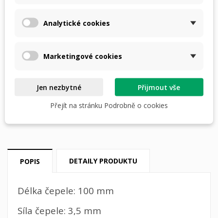
PŘIDAT DO KOŠÍKU
Analytické cookies
skladem

Marketingové cookies
nebo
4 × 700,- Kč
s
Jen nezbytné
Přijmout vše
Přejít na stránku Podrobně o cookies
Dostupná doprava
DETAILY PRODUKTU
POPIS
Délka čepele: 100 mm
Síla čepele: 3,5 mm