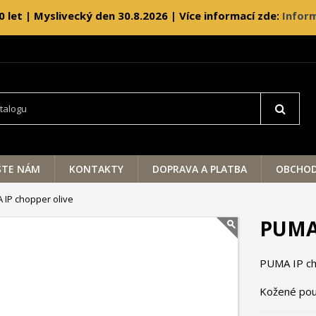
0 let | Myslivecký den 30.8.2026 | Více informací zde:
Inform
ŠTE NÁM
KONTAKTY
DOPRAVA A PLATBA
OBCHOD
 IP chopper olive
PUMA
PUMA IP ch
Kožené pou