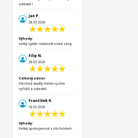
odeslal !
Jan P.
28.03.2026
Výhody:
velký výběr relativně nízké ceny
Filip N.
28.03.2026
Celkový názor:
Obchod skvělý.Velmi rychle
vyřídili a odeslali.
František K.
16.03.2026
Výhody:
Velká spokojenost s obchodem