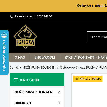
Oslavte s námi 2
Zavolejte nám:
602394886
O NÁS
SHOWROOM
RYCHLÝ KONTAKT - NAPI
Domů
NOŽE PUMA SOLINGEN
Outdoorové nože PUMA
PUMA

DOPRAVA ZDARMA
KATEGORIE
NOŽE PUMA SOLINGEN
HIKMICRO