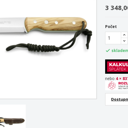
3 348,0
Počet
sklade

nebo
4 × 83
Dostupn