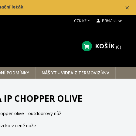
×
ační leták

CZK Kč

Přihlásit se
KOŠÍK
0
NÍ PODMÍNKY
NÁŠ YT - VIDEA Z TERMOVIZÍ/NV
 IP CHOPPER OLIVE
opper olive - outdoorový nůž
zdro v ceně nože