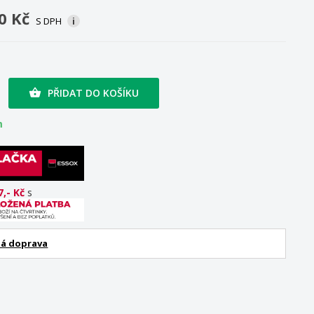
0 Kč
S DPH
i
PŘIDAT DO KOŠÍKU

m
7,- Kč
s
á doprava