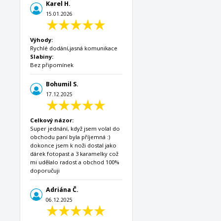
Karel H.
15.01.2026
Výhody:
Rychlé dodání,jasná komunikace
Slabiny:
Bez připomínek
Bohumil S.
17.12.2025
Celkový názor:
Super jednání, když jsem volal do
obchodu paní byla příjemná :)
dokonce jsem k noži dostal jako
dárek fotopast a 3 karamelky což
mi udělalo radost a obchod 100%
doporučuji
Adriána Č.
06.12.2025