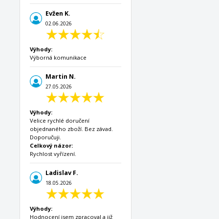
Evžen K.
02.06.2026
Výhody:
Výborná komunikace
Martin N.
27.05.2026
Výhody:
Velice rychlé doručení
objednaného zboží. Bez závad.
Doporučuji.
Celkový názor:
Rychlost vyřízení.
Ladislav F.
18.05.2026
Výhody:
Hodnocení jsem zpracoval a již