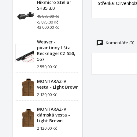
Hikmicro Stellar
Střenka: Olivenhol
SH35 3.0
48 875,00 Kč
-5 875,00 Kč
43 000,00 Kč
Weaver -
Komentáře (0)
picantinny lišta
Recknagel CZ 550,
557
2 550,00 Kč
MONTARAZ-V
vesta - Light Brown
2 120,00 Kč
MONTARAZ-V
dámská vesta -
Light Brown
2 120,00 Kč