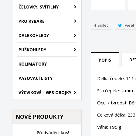
ČELOVKY, SVÍTILNY
PRO RYBÁŘE
Sdílet
Tweet
DALEKOHLEDY
PUŠKOHLEDY
DE
POPIS
KOLIMÁTORY
Délka čepele: 11
PASOVACÍ LISTY
Síla čepele: 4 mm
VÝCVIKOVÉ - GPS OBOJKY
Ocel / tvrdost: B
Celková délka: 23
NOVÉ PRODUKTY
Váha: 195 g
Předváděcí kus!