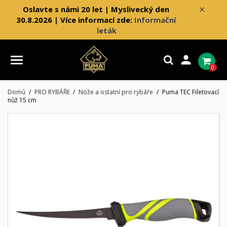
×
Oslavte s námi 20 let | Myslivecký den
30.8.2026 | Více informací zde:
Informační
leták

0
Domů
PRO RYBÁŘE
Nože a ostatní pro rybáře
Puma TEC Filetovací
nůž 15 cm