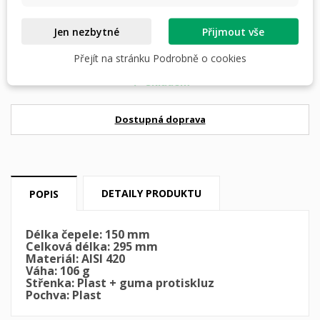
Jen nezbytné
Přijmout vše
PŘIDAT DO KOŠÍKU
Přejít na stránku Podrobně o cookies
skladem

Dostupná doprava
DETAILY PRODUKTU
POPIS
Délka čepele: 150 mm
Celková délka: 295 mm
Materiál: AISI 420
Váha: 106 g
Střenka: Plast + guma protiskluz
Pochva: Plast