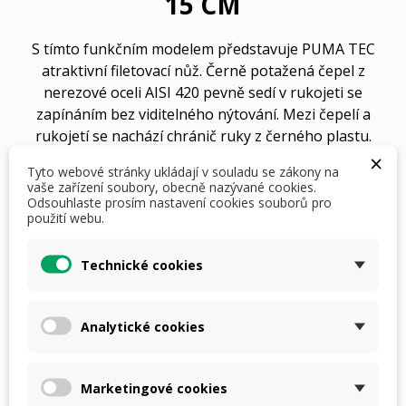
15 CM
S tímto funkčním modelem představuje PUMA TEC
atraktivní filetovací nůž. Černě potažená čepel z
nerezové oceli AISI 420 pevně sedí v rukojeti se
zapínáním bez viditelného nýtování. Mezi čepelí a
rukojetí se nachází chránič ruky z černého plastu.
×
Protiskluzová rukojeť z šedozeleného měkkého plastu
Tyto webové stránky ukládají v souladu se zákony na
nabízí bezpečný úchop při práci i mokrýma nebo
vaše zařízení soubory, obecně nazývané cookies.
studenýma rukama. Obsahuje černý plastový chránič
Odsouhlaste prosím nastavení cookies souborů pro
použití webu.
čepele s větracími otvory na obou stranách a otvorem
pro šňůrku na konci rukojeti.
Technické cookies
625,00 Kč
S DPH
i
Analytické cookies
Počet
Marketingové cookies