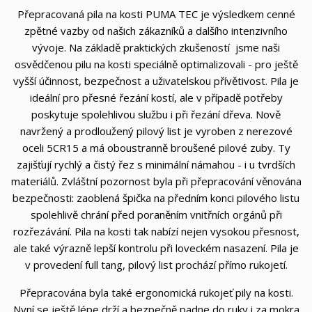
Přepracovaná pila na kosti PUMA TEC je výsledkem cenné
zpětné vazby od našich zákazníků a dalšího intenzivního
vývoje. Na základě praktických zkušeností jsme naši
osvědčenou pilu na kosti speciálně optimalizovali - pro ještě
vyšší účinnost, bezpečnost a uživatelskou přívětivost. Pila je
ideální pro přesné řezání kostí, ale v případě potřeby
poskytuje spolehlivou službu i při řezání dřeva. Nově
navržený a prodloužený pilový list je vyroben z nerezové
oceli 5CR15 a má oboustranně broušené pilové zuby. Ty
zajišťují rychlý a čistý řez s minimální námahou - i u tvrdších
materiálů. Zvláštní pozornost byla při přepracování věnována
bezpečnosti: zaoblená špička na předním konci pilového listu
spolehlivě chrání před poraněním vnitřních orgánů při
rozřezávání. Pila na kosti tak nabízí nejen vysokou přesnost,
ale také výrazně lepší kontrolu při loveckém nasazení. Pila je
v provedení full tang, pilový list prochází přímo rukojetí.
Přepracována byla také ergonomická rukojeť pily na kosti.
Nyní se ještě lépe drží a bezpečně padne do ruky i za mokra