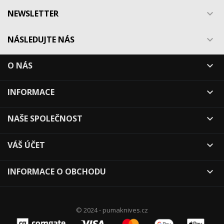
NEWSLETTER

NÁSLEDUJTE NÁS

O NÁS

INFORMACE

NAŠE SPOLEČNOST

VÁŠ ÚČET

INFORMACE O OBCHODU

© 2024 - pumaknives.cz