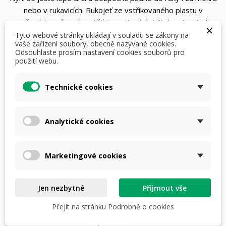
nebo v rukavicích. Rukojeť ze vstřikovaného plastu v
oranžové barvě navíc zajišťuje optimální viditelnost - pilu lze
×
rychle najít i v hustém listí nebo nepřehledném terénu.
Tyto webové stránky ukládají v souladu se zákony na
vaše zařízení soubory, obecně nazývané cookies.
Dodává se s černým nylonovým pouzdrem s poutkem na
Odsouhlaste prosím nastavení cookies souborů pro
opasek.
použití webu.
S novou pilkou na kosti PUMA TEC máte v ruce nástroj, který
Technické cookies
vás zaujme nejen robustními materiály a funkčním designem,
ale především svou praktičností. Díky konstruktivní zpětné
vazbě od zákazníků jsme mohli pilu cíleně vylepšit - a nyní
Analytické cookies
vám nabízíme ještě spolehlivější a bezpečnější výrobek pro
lov a zpracování zvěřiny.
Marketingové cookies
748,00 Kč
S DPH
i
Jen nezbytné
Přijmout vše
Počet
Přejít na stránku Podrobně o cookies