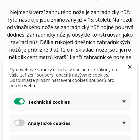
Nejmenší verzí zahnutého nože je zahradnický nůž.
Tyto nástroje jsou zmiňovány již v 15. století. Na rozdíl
od vinařského nože se zahradnický nůž hojně používá
dodnes. Zahradnický nůž je obvykle konstruován jako
zavírací nůž. Délka rukojeti dnešních zahradnických
nožů je přibližně 9 až 12 cm, skládací nože jsou jen o
několik centimetrů kratší. Lehčí zahradnické nože se
×
používají k péči o trvalky nebo jako malý srp pro sklizeň
Tyto webové stránky ukládají v souladu se zákony na
v bylinkové zahradě.
vaše zařízení soubory, obecně nazývané cookies.
Odsouhlaste prosím nastavení cookies souborů pro
použití webu.
Technické cookies
630,00 Kč
S DPH
i
Analytické cookies
Počet