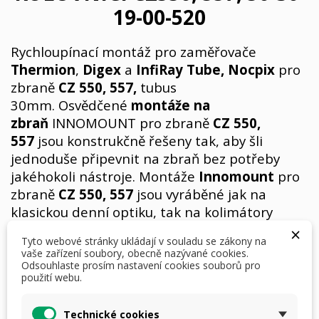
19-00-520
Rychloupínací montáž pro zaměřovače
Thermion
,
Digex
a
InfiRay Tube, Nocpix
pro
zbraně
CZ 550, 557,
tubus
30mm. Osvědčené
montáže na
zbraň
INNOMOUNT pro zbraně
CZ 550,
557
jsou konstrukčně řešeny tak, aby šli
jednoduše připevnit na zbraň bez potřeby
jakéhokoli nástroje. Montáže
Innomount
pro
zbraně
CZ 550, 557
jsou vyráběné jak na
klasickou denní optiku, tak na kolimátory
a noktovizory. Rychlá manipulace a demontáž
×
Tyto webové stránky ukládají v souladu se zákony na
optiky má své výhody nejen při výměnách
vaše zařízení soubory, obecně nazývané cookies.
zaměřovacích dalekohledů, ale svou úlohu plní
Odsouhlaste prosím nastavení cookies souborů pro
použití webu.
i při čištění zbraně.
Technické cookies