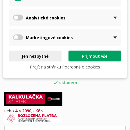
8 360,00 Kč
S DPH
i
Analytické cookies
Počet
Marketingové cookies
Jen nezbytné
Přijmout vše
Přejít na stránku Podrobně o cookies
PŘIDAT DO KOŠÍKU
skladem

nebo
4 × 2090,- Kč
s