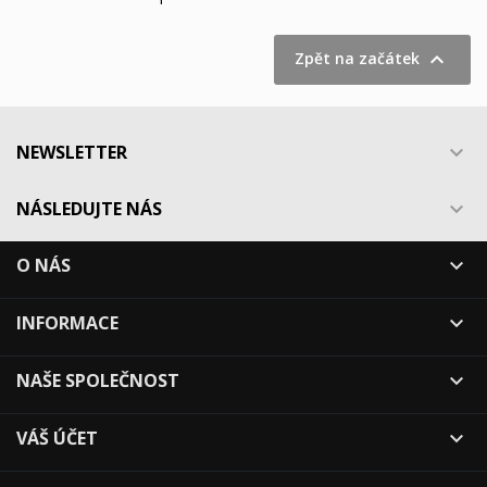

Zpět na začátek
NEWSLETTER

NÁSLEDUJTE NÁS

O NÁS

INFORMACE

NAŠE SPOLEČNOST

VÁŠ ÚČET
