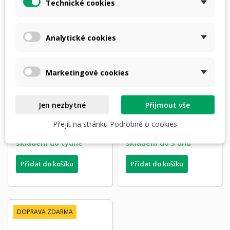
Technické cookies
Analytické cookies
Marketingové cookies
INNOMOUNT Blaser
INNOMOUNT ZERO
R8,R93, Pulsar, InfiRay,
montáž na blaser s
Jen nezbytné
Přijmout vše
Nocpix,...
kroužky
Přejít na stránku Podrobně o cookies
8 360,00 Kč
10 490,00 Kč
skladem do týdne
skladem do 3 dnů
Přidat do košíku
Přidat do košíku
DOPRAVA ZDARMA