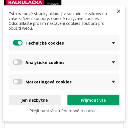
×
Tyto webové stránky ukládají v souladu se zákony na
nebo
4 × 1847,- Kč
s
vaše zařízení soubory, obecně nazývané cookies.
Odsouhlaste prosím nastavení cookies souborů pro
použití webu.
Dostupná doprava
Technické cookies
Analytické cookies
DETAILY PRODUKTU
POPIS
Marketingové cookies
Délka čepele: 93 mm
Síla čepele: 5 mm
Jen nezbytné
Přijmout vše
Ocel / tvrdost: 1.4116 / 55-57 HRC
Přejít na stránku Podrobně o cookies
Celková délka: 205 mm