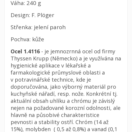
Váha: 240 g
Design: F. Plöger
Střenka: jelení paroh
Pochva: kůže
Ocel 1.4116
- je jemnozrnná ocel od firmy
Thyssen Krupp (Německo) a je využívána na
hygienické aplikace v lékařské a
farmakologické průmyslové oblasti a
v potravinářské technice, kde je
doporučována, jako výborný materiál pro
kuchyňské nářadí, resp. nože. Konkrétní tj.
aktuální obsah uhlíku a chrómu je závislý
nejen na požadované korozní odolnosti, ale
hlavně na působivé charakteristice
pevnosti a stability ostří. Chróm (14 až
15%), molybden ( 0,5 až 0,8%) a vanad (0,1