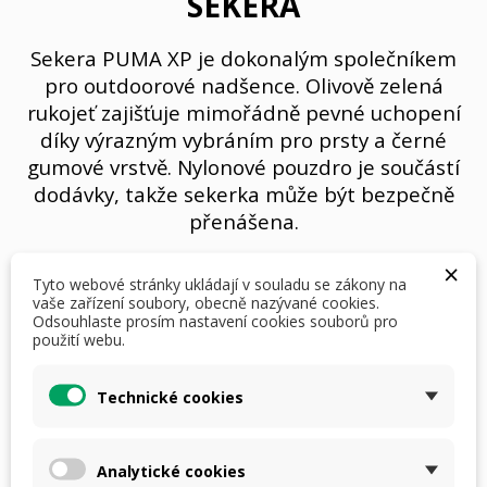
SEKERA
Sekera PUMA XP je dokonalým společníkem
pro outdoorové nadšence. Olivově zelená
rukojeť zajišťuje mimořádně pevné uchopení
díky výrazným vybráním pro prsty a černé
gumové vrstvě. Nylonové pouzdro je součástí
dodávky, takže sekerka může být bezpečně
přenášena.
×
Tyto webové stránky ukládají v souladu se zákony na
vaše zařízení soubory, obecně nazývané cookies.
Odsouhlaste prosím nastavení cookies souborů pro
použití webu.
1 599,00 Kč
S DPH
i
Technické cookies
Počet
Analytické cookies