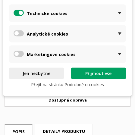
Technické cookies
Analytické cookies
PŘIDAT DO KOŠÍKU
není skladem

Marketingové cookies
Jen nezbytné
Přijmout vše
nebo
4 × 973,- Kč
s
Přejít na stránku Podrobně o cookies
Dostupná doprava
DETAILY PRODUKTU
POPIS