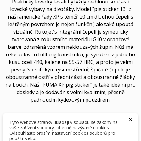
Praktický lovecký tesák byl vždy nedílnou součástí
lovecké výbavy na divočáky. Model "pig sticker 13" z
naší americké řady XP s téměř 20 cm dlouhou čepelí s
leštěným povrchem je nejen funkční, ale také upoutá
vizuálně. Rukojeť s integrální čepelí je symetricky
tvarovaná z robustního materiálu G10 v oranžové
barvě, zdrsněná vzorem neklouzavých šupin. Nůž má
celoocelovou fulltang konstrukci, je vyroben z jednoho
kusu oceli 440, kalené na 55-57 HRC, a proto je velmi
pevný. Specifickým rysem středně špičaté čepele je
oboustranné ostří v přední části a oboustranné žlábky
na bocích. Náš "PUMA XP pig sticker" je také ideální pro
dosledy a je dodáván s velmi kvalitním, přesně
padnoucím kydexovým pouzdrem.
×
3 895,00 Kč
S DPH
i
Tyto webové stránky ukládají v souladu se zákony na
vaše zařízení soubory, obecně nazývané cookies.
Odsouhlaste prosím nastavení cookies souborů pro
použití webu.
Počet