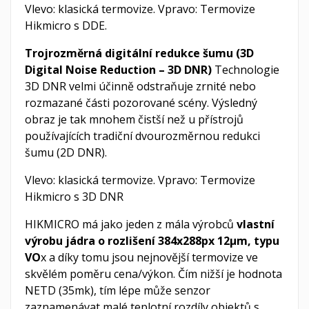
Vlevo: klasická termovize. Vpravo: Termovize
Hikmicro s DDE.
Trojrozměrná digitální redukce šumu (3D
Digital Noise Reduction – 3D DNR)
Technologie
3D DNR velmi účinně odstraňuje zrnité nebo
rozmazané části pozorované scény. Výsledný
obraz je tak mnohem čistší než u přístrojů
používajících tradiční dvourozměrnou redukci
šumu (2D DNR).
Vlevo: klasická termovize. Vpravo: Termovize
Hikmicro s 3D DNR
HIKMICRO má jako jeden z mála výrobců
vlastní
výrobu jádra o rozlišení 384x288px 12
µm, typu
VO
x a díky tomu jsou nejnovější termovize ve
skvělém poměru cena/výkon. Čím nižší je hodnota
NETD (35mk), tím lépe může senzor
zaznamenávat malé teplotní rozdíly objektů s