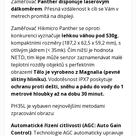
Zaměřovač
Panther disponuje laserovým
dálkoměrem
. Přesná vzdálenost k cíli se Vám v
metrech promítá na displeji.
Zaměřovač Hikmicro Panther se oproti
konkurenci vyznačuje
lehkou váhou pod 530g
,
kompaktními rozměry (187,2 x 62,5 x 59,2 mm), s
citlivým jádrem (< 35mk). Čím nižší je hodnota
NETD, tím lépe může senzor zaznamenávat malé
teplotní rozdíly objektů s perfektním
obrazem!
Tělo je vyrobeno z Magnalia (pevné
slitiny hliníku).
Vodotěsnost IPX7 poskytuje
ochranu proti dešti, sněhu a pádu do vody do 1
metrové hloubky až na dobu 30 minut.
PH35L je vybaven nejnovějšími metodami
zpracování obrazu:
Automatické řízení citlivosti (AGC: Auto Gain
Control)
: Technologie AGC automaticky upravuje