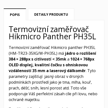
DETAILY PRODUKTU
POPIS
Termovizní zaměřovač
Hikmicro Panther PH35L
Termovizní zaměřovač Hikmicro panther PH35L
(HM-TR23-35XG/W-PH35L) má
jádro o rozlišení
384 × 288px
s citlivostí < 35mk
a
1024 × 768px
OLED displej, kvalitní čočku s ohniskovou
vzdáleností 35 mm a laserový dálkoměr
. Tyto
parametry zajišťují jasný obraz v drsných
podmínkách prostředí jako je tma, mlha, kouř,
prach, déšť, sníh, lesní porost atd. Toto vše
podporuje Váš perfektní zásah cíle při lovu, nebo
ochraně majetku.