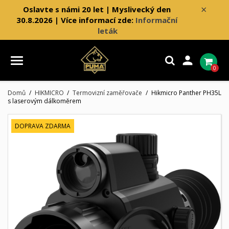
×
Oslavte s námi 20 let | Myslivecký den
30.8.2026 | Více informací zde:
Informační
leták

0
Domů
HIKMICRO
Termovizní zaměřovače
Hikmicro Panther PH35L
s laserovým dálkoměrem
DOPRAVA ZDARMA