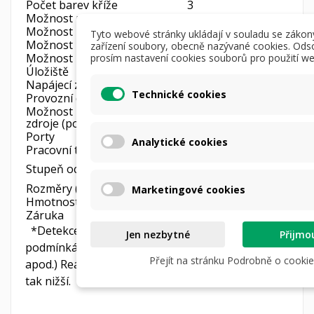
Počet barev kříže
3
Možnost nahrávání videa
ANO
Možnost pořizování fotografií
ANO
Tyto webové stránky ukládají v souladu se zákon
Možnost úpravy kontrastu
ANO
zařízení soubory, obecně nazývané cookies. Ods
Možnost úpravy jasu
ANO
prosím nastavení cookies souborů pro použití we
Úložiště
Vestavěný paměťový mod
Napájecí zdroj
1 baterie typ 18650
Technické cookies
Provozní doba baterie
až 6h
Možnost připojené externího
ANO
zdroje (powerbanky)
Porty
USB C, analogový video
Analytické cookies
Pracovní teplota
-20 ° C ~ 55 ° C
IP67 (chráněno proti po
Stupeň ochrany
30 minut do hloubky 1 m
Rozměry (D x Š x H)
187,2 x 62,5 x 59,2 mm
Marketingové cookies
Hmotnost
< 0,53 kg
Záruka
3 roky
*Detekce je závislá mj. na meteorologických
Jen nezbytné
Přijmo
podmínkách (sníh, déšť, mlha, okolní teplota
Přejít na stránku Podrobně o cookie
apod.) Reálný výkon detekce může být jak vyšší,
tak nižší.