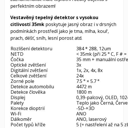
perfektním obrazem!
Vestavěný tepelný detektor s vysokou
citlivostí 35mk
poskytuje jasný obraz i v drsných
podmínkách prostředí jako je tma, mlha, kouř,
prach, déšť, sníh, lesní porost atd.
Rozlišení detektoru
384 * 288, 12um
NETD
< 35mk (při 25 ° C, F # = 
Čočka
35 mm + manuální ostře
Optické zvětšení
3x
Digitální zvětšení
1x, 2x, 4x, 8x
Celkové zvětšení
24x
Zorné pole
7.5 ° × 5.7 °
Detekce automobilu
4472 m
Detekce člověka
1800 m
Displej
0,39-palcový, OLED, 102
Palety
Teplo jako Černá, Červe
Korekce dioptrií
-5D-+3D
Wi-Fi
ANO
Dálkoměr
ANO, laserový
Počet typů kříže
5 (= nastřelení až na 5 z