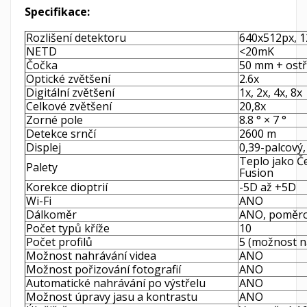
Specifikace:
Rozlišení detektoru
640x512px, 
NETD
<20mK
Čočka
50 mm + ostř
Optické zvětšení
2.6x
Digitální zvětšení
1x, 2x, 4x, 8x
Celkové zvětšení
20,8x
Zorné pole
8.8 ° × 7 °
Detekce srnčí
2600 m
Displej
0,39-palcový
Teplo jako Č
Palety
Fusion
Korekce dioptrií
-5D až +5D
Wi-Fi
ANO
Dálkoměr
ANO, poměr
Počet typů kříže
10
Počet profilů
5 (možnost na
Možnost nahrávání videa
ANO
Možnost pořizování fotografií
ANO
Automatické nahrávání po výstřelu
ANO
Možnost úpravy jasu a kontrastu
ANO