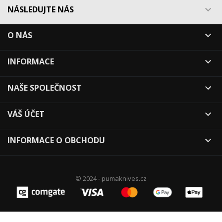
NÁSLEDUJTE NÁS

O NÁS

INFORMACE

NAŠE SPOLEČNOST

VÁŠ ÚČET

INFORMACE O OBCHODU

© 2024 - pumaknives.cz