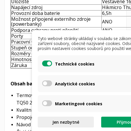
Úložiště
Vestavěné 1
Napájecí zdroj
Hikmicro Thu
Provozní doba baterie
6,5h
Možnost připojené externího zdroje
ANO
(powerbanky)
Podpora ochrany proti přepětí
ANO
Porty
USB-C
Tyto webové stránky ukládají v souladu se zákon
Pracovní teplota
-30°C ~ +55°
zařízení soubory, obecně nazývané cookies. Ods
Stupeň ochrany
IP67
prosím nastavení cookies souborů pro použití we
Rozměry (D x Š x H)
230 x 73 x 6
Hmotnost
530g bez bat
Technické cookies
Záruka
3 roky
Obsah balení:
Analytické cookies
Termovizní zaměřovač Hikmicro Thunder
TQ50 2.0
Marketingové cookies
Kvalitní transportní taška
Propojovací kabel USB-C
Jen nezbytné
Přijmo
Návod v češtině