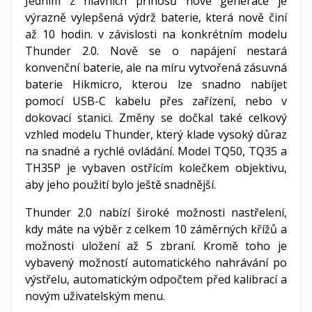
Jedním z hlavních přínosů nové generace je
výrazně vylepšená výdrž baterie, která nově činí
až 10 hodin. v závislosti na konkrétním modelu
Thunder 2.0. Nově se o napájení nestará
konvenční baterie, ale na míru vytvořená zásuvná
baterie Hikmicro, kterou lze snadno nabíjet
pomocí USB-C kabelu přes zařízení, nebo v
dokovací stanici. Změny se dočkal také celkový
vzhled modelu Thunder, který klade vysoký důraz
na snadné a rychlé ovládání. Model TQ50, TQ35 a
TH35P je vybaven ostřícím kolečkem objektivu,
aby jeho použití bylo ještě snadnější.
Thunder 2.0 nabízí široké možnosti nastřelení,
kdy máte na výběr z celkem 10 záměrných křížů a
možnosti uložení až 5 zbraní. Kromě toho je
vybavený možností automatického nahrávání po
výstřelu, automatickým odpočtem před kalibrací a
novým uživatelským menu.