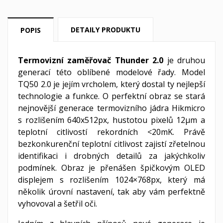
DETAILY PRODUKTU
POPIS
Termovizní zaměřovač Thunder 2.0
je druhou
generací této oblíbené modelové řady. Model
TQ50 2.0 je jejím vrcholem, který dostal ty nejlepší
technologie a funkce. O perfektní obraz se stará
nejnovější generace termovizního jádra Hikmicro
s rozlišením 640x512px, hustotou pixelů 12
μm a
teplotní citlivostí rekordních <20mK. Právě
bezkonkurenční teplotní citlivost zajistí zřetelnou
identifikaci i drobných detailů za jakýchkoliv
podmínek. Obraz je přenášen špičkovým OLED
displejem s rozlišením 1024×768px, který má
několik úrovní nastavení, tak aby vám perfektně
vyhovoval a šetřil oči.