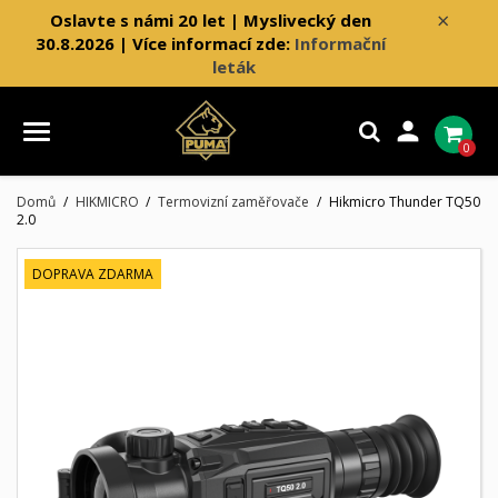
×
Oslavte s námi 20 let | Myslivecký den
30.8.2026 | Více informací zde:
Informační
leták

0
Domů
HIKMICRO
Termovizní zaměřovače
Hikmicro Thunder TQ50
2.0
DOPRAVA ZDARMA