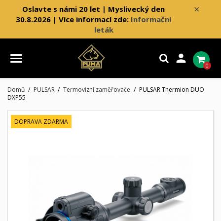
×
Oslavte s námi 20 let | Myslivecký den
30.8.2026 | Více informací zde:
Informační
leták

0
Domů
PULSAR
Termovizní zaměřovače
PULSAR Thermion DUO
DXP55
DOPRAVA ZDARMA