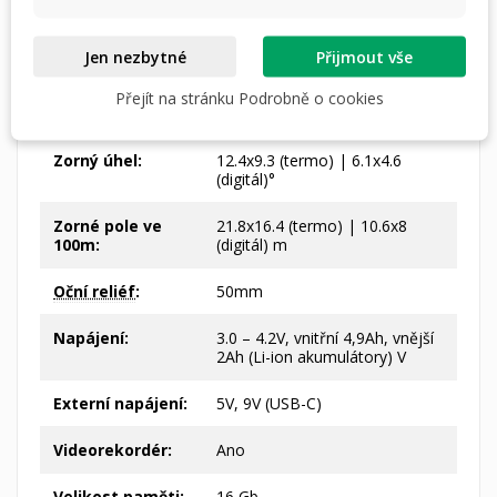
Ohnisková
F50 (termo) | F35 (digitál) mm
vzdálenost:
Jen nezbytné
Přijmout vše
Parametry
F50/1.0 (termo) | F35/4.34
Přejít na stránku Podrobně o cookies
objektivu:
(digitál)
Zorný úhel:
12.4x9.3 (termo) | 6.1x4.6
(digitál)°
Zorné pole ve
21.8x16.4 (termo) | 10.6x8
100m:
(digitál) m
Oční reliéf
:
50mm
Napájení:
3.0 – 4.2V, vnitřní 4,9Ah, vnější
2Ah (Li-ion akumulátory) V
Externí napájení:
5V, 9V (USB-C)
Videorekordér:
Ano
Velikost paměti:
16 Gb