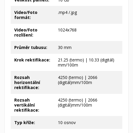
Video/Foto
.mp4 /.jpg
formát:
Video/Foto
1024x768
rozlíšení:
Průměr tubusu:
30 mm
Krok rektifikace:
21.25 (termo) | 10.33 (digitál)
mm/100m
Rozsah
4250 (termo) | 2066
horizontální
(digitál)mm/100m
rektifikace:
Rozsah
4250 (termo) | 2066
vertikální
(digitál)mm/100m
rektifikace:
Typ kříže:
10 osnov