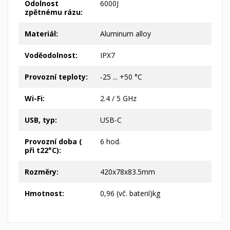
Odolnost
6000J
zpětnému rázu:
Materiál:
Aluminum alloy
Voděodolnost:
IPX7
Provozní teploty:
-25 ... +50 °C
Wi-Fi:
2.4 / 5 GHz
USB, typ:
USB-C
Provozní doba (
6 hod.
při t22°C):
Rozměry:
420x78x83.5mm
Hmotnost:
0,96 (vč. baterií)kg