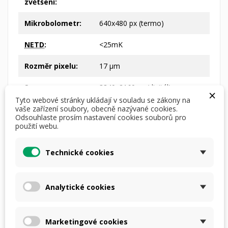
zvětšení:
Mikrobolometr:
640x480 px (termo)
NETD
:
<25mK
Rozměr pixelu:
17 µm
Senzor:
3840x2160 px (digitál)
×
Tyto webové stránky ukládají v souladu se zákony na
vaše zařízení soubory, obecně nazývané cookies.
Typ:
CMOS
Odsouhlaste prosím nastavení cookies souborů pro
použití webu.
Rozlíšení
1024x768
displeje:
Technické cookies
Snímkový
50 Hz
kmitočet:
Analytické cookies
Typ displeje:
AMOLED HD
Vzdálenost
1800 (termo)m
detekce:
Marketingové cookies