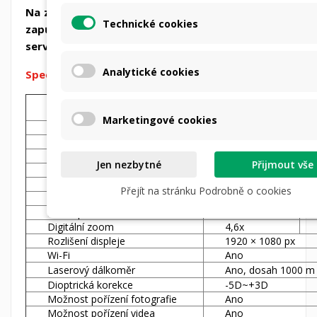
Na zařízení poskytujeme záruku 3 roky a garanci
Technické cookies
zapůjčení náhradního přístroje v případě potřeby
servisu.
Analytické cookies
Specifikace:
Termovizní
Senzor
modul
Marketingové cookies
Rozlišení
640 × 512 px
Teplotní citlivost
< 15 mK
Přísvit
-
Jen nezbytné
Přijmout vše
Čočka
50 mm
Detekce
2600 m
Přejít na stránku Podrobně o cookies
Optické zvětšení
4,3x
Zorné pole
8,8° × 5,3°
Digitální zoom
4,6x
Rozlišení displeje
1920 × 1080 px
Wi-Fi
Ano
Laserový dálkoměr
Ano, dosah 1000 m
Dioptrická korekce
-5D~+3D
Možnost pořízení fotografie
Ano
Možnost pořízení videa
Ano