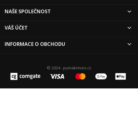
NAŠE SPOLEČNOST

VÁŠ ÚČET

INFORMACE O OBCHODU

© 2024 - pumaknives.cz