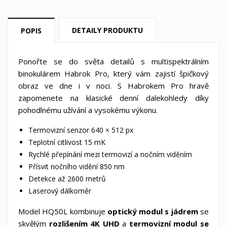
DETAILY PRODUKTU
POPIS
Ponořte se do světa detailů s multispektrálním
binokulárem Habrok Pro, který vám zajistí špičkový
obraz ve dne i v noci. S Habrokem Pro hravě
zapomenete na klasické denní dalekohledy díky
pohodlnému užívání a vysokému výkonu.
Termovizní senzor 640 × 512 px
Teplotní citlivost 15 mK
Rychlé přepínání mezi termovizí a nočním viděním
Přísvit nočního vidění 850 nm
Detekce až 2600 metrů
Laserový dálkoměr
Model HQ50L kombinuje
optický modul s jádrem
se
skvělým
rozlišením 4K UHD
a
termovizní modul se