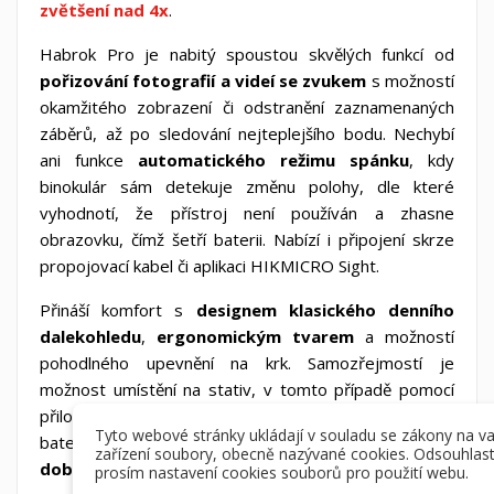
zvětšení nad 4x
.
Habrok Pro je nabitý spoustou skvělých funkcí od
pořizování fotografií a videí se zvukem
s možností
okamžitého zobrazení či odstranění zaznamenaných
záběrů, až po sledování nejteplejšího bodu. Nechybí
ani funkce
automatického režimu spánku
, kdy
binokulár sám detekuje změnu polohy, dle které
vyhodnotí, že přístroj není používán a zhasne
obrazovku, čímž šetří baterii. Nabízí i připojení skrze
propojovací kabel či aplikaci HIKMICRO Sight.
Přináší komfort s
designem klasického denního
dalekohledu
,
ergonomickým tvarem
a možností
pohodlného upevnění na krk. Samozřejmostí je
možnost umístění na stativ, v tomto případě pomocí
přiloženého adaptéru. Přístroj napájí výměnná dobíjecí
Tyto webové stránky ukládají v souladu se zákony na v
baterie
a poskytuje tak nepřetržité
pozorování po
zařízení soubory, obecně nazývané cookies. Odsouhlas
dobu až deseti hodin
.
prosím nastavení cookies souborů pro použití webu.