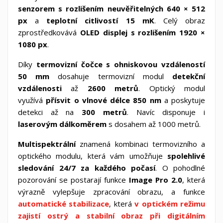
senzorem s rozlišením neuvěřitelných 640 × 512
px
a
teplotní citlivostí 15 mK
. Celý obraz
zprostředkovává
OLED displej s rozlišením 1920 ×
1080 px
.
Díky
termovizní čočce
s ohniskovou vzdáleností
50 mm
dosahuje termovizní modul
detekční
vzdálenosti
až
2600 metrů
.
Optický modul
využívá
přísvit
o vlnové délce 850 nm
a poskytuje
detekci až na
300 metrů
. Navíc disponuje i
laserovým dálkoměrem
s dosahem až 1000 metrů.
Multispektrální
znamená kombinaci termovizního a
optického modulu, která vám umožňuje
spolehlivé
sledování
24/7 za každého počasí
. O pohodlné
pozorování se postarají funkce
Image Pro 2.0
, která
výrazně vylepšuje zpracování obrazu, a funkce
automatické stabilizace
, která
v optickém režimu
zajistí ostrý a stabilní obraz při digitálním