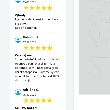
15.01.2026
Výhody:
Rychlé dodání,jasná komunikace
Slabiny:
Bez připomínek
Bohumil S.
17.12.2025
Celkový názor:
Super jednání, když jsem volal do
obchodu paní byla příjemná :)
dokonce jsem k noži dostal jako
dárek fotopast a 3 karamelky což
mi udělalo radost a obchod 100%
doporučuji
Adriána Č.
06.12.2025
Celkový názor: