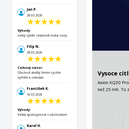
Jan P.
28.03.2026
Výhody:
velký výběr relativně nízké ceny
Previous
Next
Filip N.
28.03.2026
Celkový názor:
Vysoce cit
Obchod skvělý.Velmi rychle
vyřídili a odeslali.
Axion XQ30 Pro 
František K.
než 25 mK. To z
16.03.2026
Výhody:
Velká spokojenost s obchodem
Karel H.