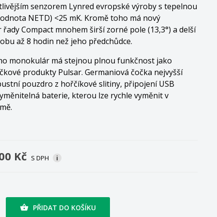
citlivějším senzorem Lynred evropské výroby s tepelnou
 (hodnota NETD) <25 mK. Kromě toho má nový
řady Compact mnohem širší zorné pole (13,3°) a delší
obu až 8 hodin než jeho předchůdce.
mo monokulár má stejnou plnou funkčnost jako
ičkové produkty Pulsar. Germaniová čočka nejvyšší
obustní pouzdro z hořčíkové slitiny, připojení USB
yměnitelná baterie, kterou lze rychle vyměnit v
tmě.
00 Kč
S DPH
i
PŘIDAT DO KOŠÍKU
