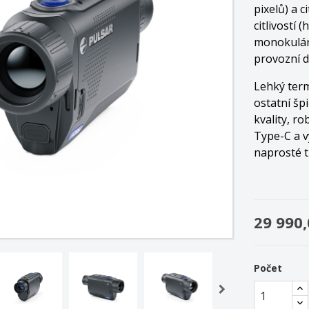
pixelů) a 
citlivostí
monokulár 
provozní d
Lehký ter
ostatní šp
kvality, r
Type-C a v
naprosté 
29 990,
Počet