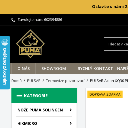
Oslavte s námi 2
Zavolejte nám:
602394886
O NÁS
SHOWROOM
RYCHLÝ KONTAKT - NAPI
Domů
PULSAR
Termovize pozorovací
PULSAR Axion XQ30 

DOPRAVA ZDARMA
KATEGORIE
NOŽE PUMA SOLINGEN
HIKMICRO