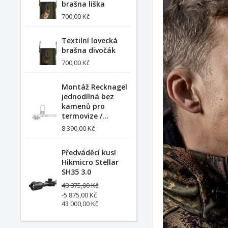
brašna liška
700,00 Kč
Textilní lovecká
brašna divočák
700,00 Kč
Montáž Recknagel
jednodílná bez
kamenů pro
termovize /...
8 390,00 Kč
Předváděcí kus!
Hikmicro Stellar
SH35 3.0
48 875,00 Kč
-5 875,00 Kč
43 000,00 Kč