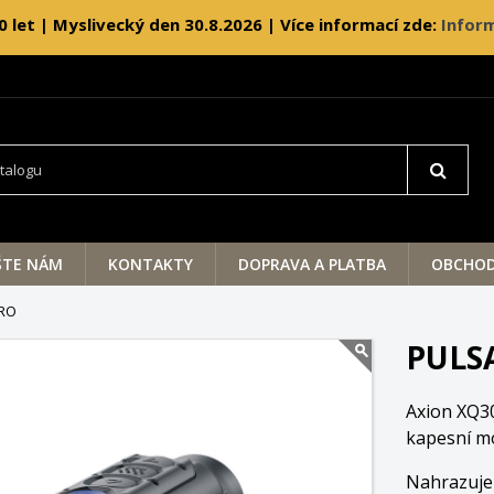
0 let | Myslivecký den 30.8.2026 | Více informací zde:
Inform
ŠTE NÁM
KONTAKTY
DOPRAVA A PLATBA
OBCHOD
PRO
PULS
Axion XQ3
kapesní mo
Nahrazuje 