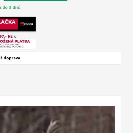
 do 3 dnů
97,- Kč
s
á doprava