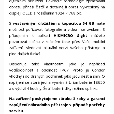
digitálním přiblížení.
Pokročilé technologie zpracování
obrazu přináší čistší a detailnější obraz vykreslený na
displeji OLED s rozlišením 1024 × 768 px.
S
vestavěným
úložištěm s kapacitou 64 GB
máte
možnost pořizovat fotografie a videa i se zvukem. S
připojením k aplikaci
HIKMICRO Sight
můžete
pozorovat scénu v reálném čase přes Vaše mobilní
zařízení, sledovat aktuální verzi Vašeho přístroje a
plno dalších funkcí.
Disponuje také vlastnostmi jako je například
voděodolnost a odolnost IP67. Proto je Condor
vhodný i do drsných podmínek jako jsou déšť a sníh. O
napájení se stará jedna výměnná Li-ion baterie 18650
a s výdrží 4 hodiny. Šetří baterii díky režimu spánku.
Na zařízení poskytujeme záruku 3 roky a garanci
zapůjčení náhradního přístroje v případě potřeby
servisu.