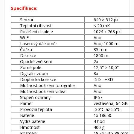
Specifikace:
Senzor
640 × 512 px
Teplotní citlivost
≤
20 mK
Rozlišení displeje
1024 x 768 px
Wi-Fi
Ano
Laserový dálkoměr
Ano, 1000 m
Čočka
35 mm
Detekce
1800 m
Optické zvětšení
2x
Zorné pole
12,5° × 10,0°
Digitální zoom
8x
Dioptrická korekce
-5D - +3D
Možnost pořízení fotografie
Ano
Možnost pořízení videa
Ano
Stupeň ochrany
IP67
Paměť
vestavěná, 64 GB
Provozní teplota
-30°C až 55°C
Baterie
1x 18650
Výdrž baterie
4 hod
Hmotnost
400 g
Rozměry
185 x 53 x 88 mm