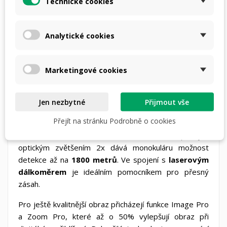
Technické cookies
Senzor 640 × 512 px
Detekce 1800 metrů
Laserový dálkoměr
s dosahem 1000 metrů
Analytické cookies
Lehké, kompaktní a ergonomické tělo
Monokulár
Condor CQ35L
je vybaven
tepelným
Marketingové cookies
senzorem s citlivostí NETD
≤ 20 mK
a s rozlišením
640 × 512 px
. Čím nižší je hodnota NETD, tím lépe
Jen nezbytné
Přijmout vše
může senzor zaznamenávat i ty nejmenší teplotní
rozdíly objektů a poskytnout Vám tak detailní obraz.
Přejít na stránku Podrobně o cookies
Čočka
s ohniskovou vzdáleností
35 mm
s pevným
optickým zvětšením 2x dává monokuláru možnost
detekce až na
1800 metrů
. Ve spojení s
laserovým
dálkoměrem
je ideálním pomocníkem pro přesný
zásah.
Pro ještě kvalitnější obraz přicházejí funkce Image Pro
a Zoom Pro, které až o 50% vylepšují obraz při