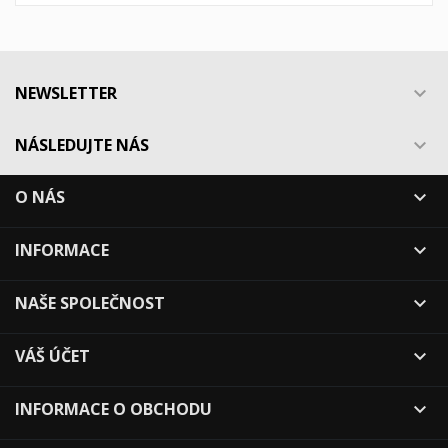
NEWSLETTER

NÁSLEDUJTE NÁS

O NÁS

INFORMACE

NAŠE SPOLEČNOST

VÁŠ ÚČET

INFORMACE O OBCHODU
