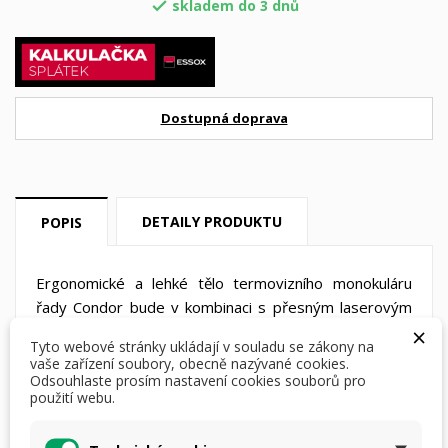
skladem do 3 dnů

Dostupná doprava
DETAILY PRODUKTU
POPIS
Ergonomické a lehké tělo termovizního monokuláru
řady Condor bude v kombinaci s přesným laserovým
×
dálkoměrem Vaší jasnou volbou pro pohodlný lov.
Tyto webové stránky ukládají v souladu se zákony na
Nechte se oslnit jednoduchostí, přesností, detailním
vaše zařízení soubory, obecně nazývané cookies.
obrazem a spoustou dalších předností
Odsouhlaste prosím nastavení cookies souborů pro
použití webu.
tohoto
monokuláru.
Teplotní citlivost 20 mK