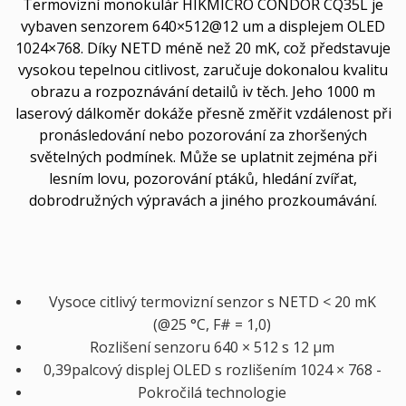
Termovizní monokulár HIKMICRO CONDOR CQ35L je
vybaven senzorem 640×512@12 um a displejem OLED
1024×768. Díky NETD méně než 20 mK, což představuje
vysokou tepelnou citlivost, zaručuje dokonalou kvalitu
obrazu a rozpoznávání detailů iv těch. Jeho 1000 m
laserový dálkoměr dokáže přesně změřit vzdálenost při
pronásledování nebo pozorování za zhoršených
světelných podmínek. Může se uplatnit zejména při
lesním lovu, pozorování ptáků, hledání zvířat,
dobrodružných výpravách a jiného prozkoumávání.
Vysoce citlivý termovizní senzor s NETD < 20 mK
(@25 °C, F# = 1,0)
Rozlišení senzoru 640 × 512 s 12 μm
0,39palcový displej OLED s rozlišením 1024 × 768 -
Pokročilá technologie