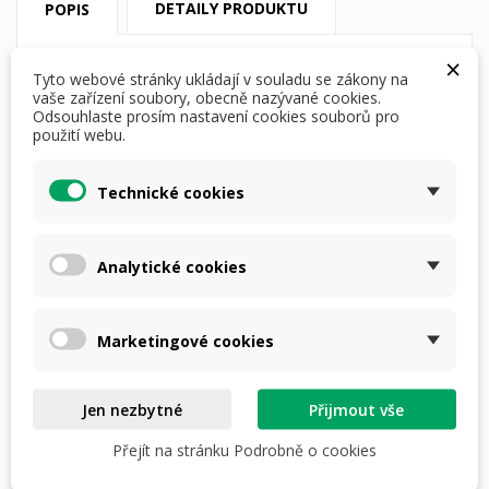
DETAILY PRODUKTU
POPIS
×
Všestranná střelecká a nastřelovací
Tyto webové stránky ukládají v souladu se zákony na
vaše zařízení soubory, obecně nazývané cookies.
stolice
MATRIX
od firmy Caldwell nabízí
Odsouhlaste prosím nastavení cookies souborů pro
solidní stabilitu a dostatečnou výbavu za
použití webu.
rozumnou cenu.
Technické cookies
Pro pušku i pistoli, prostě jedna
nastřelovací stolice na všechno.
Analytické cookies
Ústředním prvkem konstrukce je
inovativní, velmi tuhý u-profilový rám,
který umožňuje rychlé nastavení délky
Marketingové cookies
tak, aby dokonale vyhovoval jakékoli
střelné zbrani. Praktický úložný prostor
zabudovaný za přední podpěrou je
Jen nezbytné
Přijmout vše
vybaven odnímatelným víkem, které lze v
Přejít na stránku Podrobně o cookies
případě potřeby odpojit a získat tak další