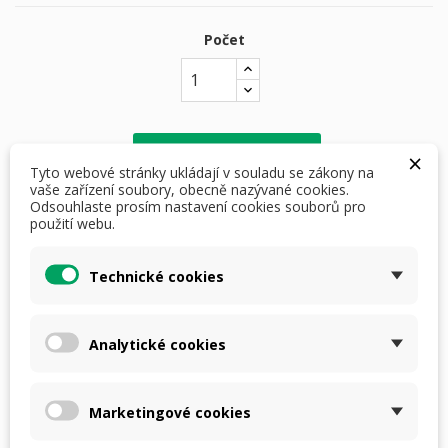
Počet
PŘIDAT DO KOŠÍKU
×
Tyto webové stránky ukládají v souladu se zákony na
vaše zařízení soubory, obecně nazývané cookies.
skladem

Odsouhlaste prosím nastavení cookies souborů pro
použití webu.
Dostupná doprava
Technické cookies
Analytické cookies
DETAILY PRODUKTU
POPIS
Marketingové cookies
Parametry:
Materiál rámu
- p
olykarbonát