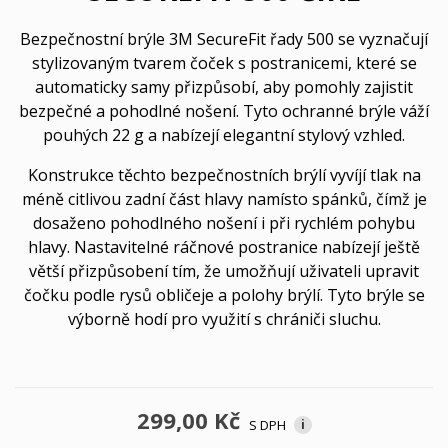
Bezpečnostní brýle 3M SecureFit řady 500 se vyznačují
stylizovaným tvarem čoček s postranicemi, které se
automaticky samy přizpůsobí, aby pomohly zajistit
bezpečné a pohodlné nošení. Tyto ochranné brýle váží
pouhých 22 g a nabízejí elegantní stylový vzhled.
Konstrukce těchto bezpečnostních brýlí vyvíjí tlak na
méně citlivou zadní část hlavy namísto spánků, čímž je
dosaženo pohodlného nošení i při rychlém pohybu
hlavy. Nastavitelné ráčnové postranice nabízejí ještě
větší přizpůsobení tím, že umožňují uživateli upravit
čočku podle rysů obličeje a polohy brýlí. Tyto brýle se
výborně hodí pro využití s chrániči sluchu.
299,00 Kč
S DPH
i