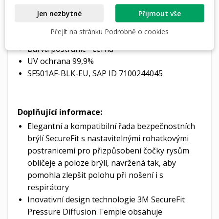
Ochrana proti poškrábání a zamlžení
Jen nezbytné
Přijmout vše
Barva čočky
- p
růhledná
Přejít na stránku Podrobně o cookies
Označení objektivu
2C-1,2 3M 1 F
Barva postranic - černá
UV ochrana
99,9%
SF501AF-BLK-EU, SAP ID 7100244045
Doplňující informace:
Elegantní a kompatibilní řada bezpečnostních
brýlí SecureFit s nastavitelnými rohatkovými
postranicemi pro přizpůsobení čočky rysům
obličeje a poloze brýlí, navržená tak, aby
pomohla zlepšit polohu při nošení i s
respirátory
Inovativní design technologie 3M SecureFit
Pressure Diffusion Temple obsahuje