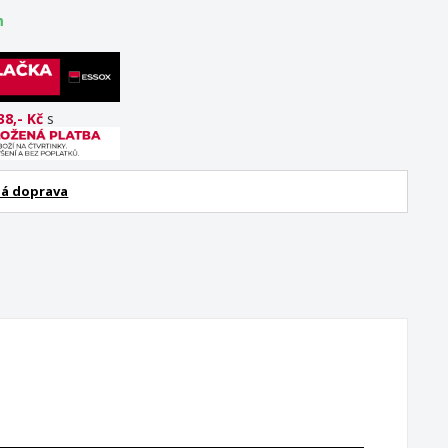
m
38,- Kč
s
á doprava