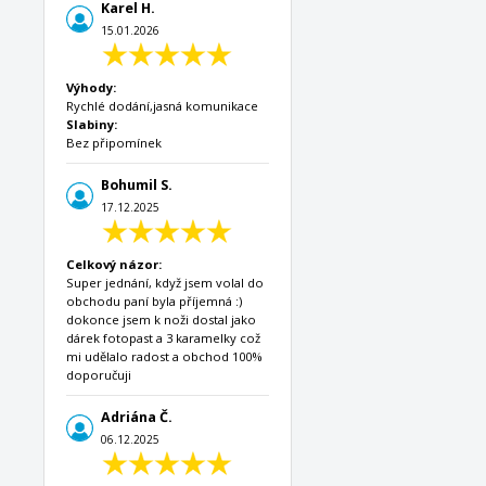
Karel H.
15.01.2026
Výhody:
Rychlé dodání,jasná komunikace
Slabiny:
Bez připomínek
Bohumil S.
17.12.2025
Celkový názor:
Super jednání, když jsem volal do
obchodu paní byla příjemná :)
dokonce jsem k noži dostal jako
dárek fotopast a 3 karamelky což
mi udělalo radost a obchod 100%
doporučuji
Adriána Č.
06.12.2025