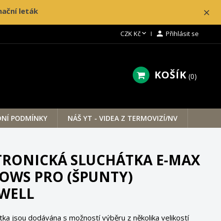
×
ační leták

CZK Kč

Přihlásit se
KOŠÍK
0
NÍ PODMÍNKY
NÁŠ YT - VIDEA Z TERMOVIZÍ/NV
TRONICKÁ SLUCHÁTKA E-MAX
OWS PRO (ŠPUNTY)
WELL
tka jsou dodávána s možností výběru z několika velikostí