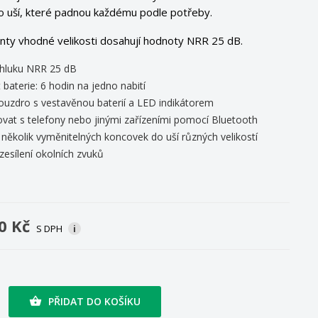
o uší, které padnou každému podle potřeby.
nty vhodné velikosti dosahují hodnoty NRR 25 dB.
hluku NRR 25 dB
 baterie: 6 hodin na jedno nabití
ouzdro s vestavěnou baterií a LED indikátorem
ovat s telefony nebo jinými zařízeními pomocí Bluetooth
několik vyměnitelných koncovek do uší různých velikostí
 zesílení okolních zvuků
0 Kč
S DPH
i
PŘIDAT DO KOŠÍKU
