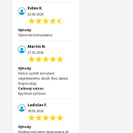
Evžen K.
02.06.2026
Výhody:
Výborná komunikace
Martin N.
27.05.2026
Výhody:
Velice rychlé doručení
objednaného zboží. Bez závad.
Doporučuji.
Celkový názor:
Rychlost vyřízení.
Ladislav F.
18.05.2026
Výhody:
Hodnocení jsem zpracoval a již