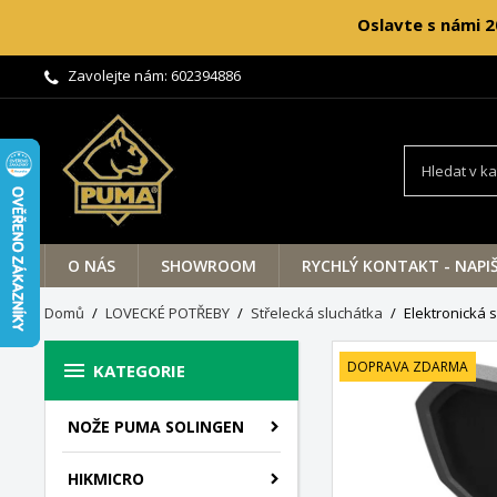
Oslavte s námi 2
Zavolejte nám:
602394886
O NÁS
SHOWROOM
RYCHLÝ KONTAKT - NAPI
Domů
LOVECKÉ POTŘEBY
Střelecká sluchátka
Elektronická 

DOPRAVA ZDARMA
KATEGORIE
NOŽE PUMA SOLINGEN
HIKMICRO