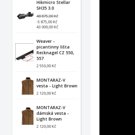
Hikmicro Stellar
SH35 3.0
48 875,00 Kč
-5 875,00 Kč
43 000,00 Kč
Weaver -
picantinny lišta
Recknagel CZ 550,
557
2 550,00 Kč
MONTARAZ-V
vesta - Light Brown
2 120,00 Kč
MONTARAZ-V
dámská vesta -
Light Brown
2 120,00 Kč