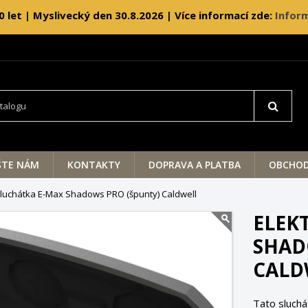
0 let | Myslivecký den 30.8.2026 | Více informací zde:
Inform
ŠTE NÁM
KONTAKTY
DOPRAVA A PLATBA
OBCHOD
sluchátka E-Max Shadows PRO (špunty) Caldwell
ELEK
SHAD
CALD
Tato sluchá