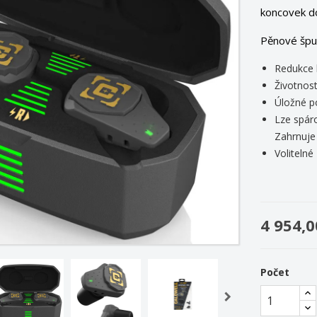
koncovek d
Pěnové špu
Redukce 
Životnost
Úložné p
Lze spár
Zahrnuje 
Volitelné
4 954,0
Počet