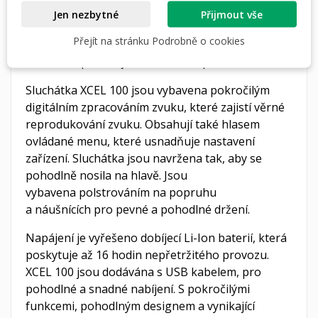
zejména při střelbě. Zařízení také
Jen nezbytné
Přijmout vše
disponuje zvukovým zesilovacím systémem,
Přejít na stránku Podrobně o cookies
který umožňuje slyšet okolní zvuky i konverzaci
a zároveň potlačuje hluk o nebezpečné hlasitosti.
Sluchátka XCEL 100 jsou vybavena pokročilým
digitálním zpracováním zvuku, které zajistí věrné
reprodukování zvuku. Obsahují také hlasem
ovládané menu, které usnadňuje nastavení
zařízení. Sluchátka jsou navržena tak, aby se
pohodlně nosila na hlavě. Jsou
vybavena polstrováním na popruhu
a náušnících pro pevné a pohodlné držení.
Napájení je vyřešeno dobíjecí Li-Ion baterií, která
poskytuje až 16 hodin nepřetržitého provozu.
XCEL 100 jsou dodávána s USB kabelem, pro
pohodlné a snadné nabíjení. S pokročilými
funkcemi, pohodlným designem a vynikající