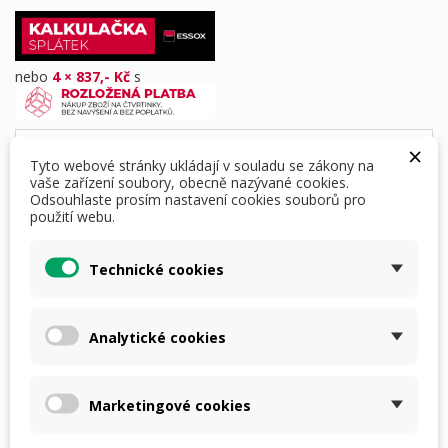
nebo
4 × 837,- Kč
s
×
Dostupná doprava
Tyto webové stránky ukládají v souladu se zákony na
vaše zařízení soubory, obecně nazývané cookies.
Odsouhlaste prosím nastavení cookies souborů pro
použití webu.
DETAILY PRODUKTU
POPIS
Technické cookies
SLUCHÁTKA XCEL 100 OD FIRMY
WALKER'S
Analytické cookies
XCEL 100 jsou výkonná elektronická sluchátka
navržená pro střelbu a lov. Sluchátka tlumí hluk
Marketingové cookies
až o 26 decibelů, což poskytuje vynikající ochranu
sluchu v hlučných prostředích,