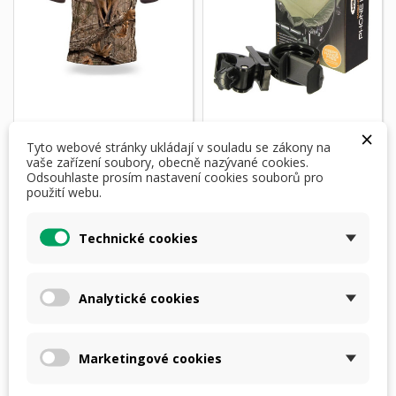
×
Myslivecké tričko
NGT Držák Telefonu
Tyto webové stránky ukládají v souladu se zákony na
Liška 3D Kamufláž,
na Křeslo/Lehátko
vaše zařízení soubory, obecně nazývané cookies.
vel.3XL
Odsouhlaste prosím nastavení cookies souborů pro
310,00 Kč
použití webu.
360,00 Kč
skladem
Technické cookies
500,00 Kč
750,00 Kč
Přidat do košíku
skladem
Analytické cookies
SLEVA!
SLEVA!
-2 000,00 KČ
-2 100,00 KČ
Marketingové cookies
DOPRAVA ZDARMA
DOPRAVA ZDARMA