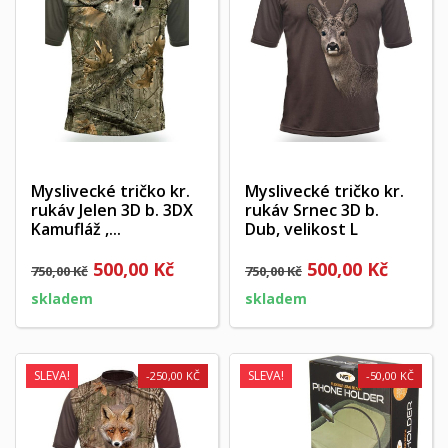
Myslivecké tričko kr.
Myslivecké tričko kr.
rukáv Jelen 3D b. 3DX
rukáv Srnec 3D b.
Kamufláž ,...
Dub, velikost L
500,00 Kč
500,00 Kč
750,00 Kč
750,00 Kč
skladem
skladem
SLEVA!
SLEVA!
-250,00 KČ
-50,00 KČ