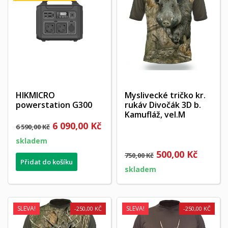
HIKMICRO
Myslivecké tričko kr.
powerstation G300
rukáv Divočák 3D b.
Kamufláž, vel.M
6 090,00 Kč
6 590,00 Kč
skladem
500,00 Kč
750,00 Kč
Přidat do košíku
skladem
SLEVA!
SLEVA!
-250,00 KČ
-250,00 KČ