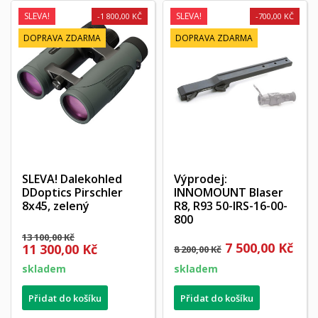
SLEVA!
SLEVA!
-1 800,00 KČ
-700,00 KČ
DOPRAVA ZDARMA
DOPRAVA ZDARMA
SLEVA! Dalekohled
Výprodej:
DDoptics Pirschler
INNOMOUNT Blaser
8x45, zelený
R8, R93 50-IRS-16-00-
800
13 100,00 Kč
7 500,00 Kč
11 300,00 Kč
8 200,00 Kč
skladem
skladem
Přidat do košíku
Přidat do košíku