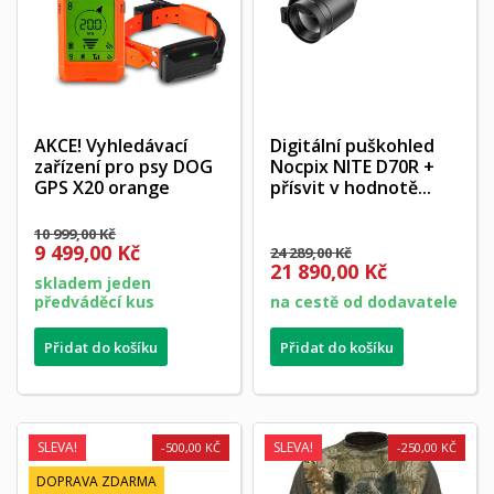
AKCE! Vyhledávací
Digitální puškohled
zařízení pro psy DOG
Nocpix NITE D70R +
GPS X20 orange
přísvit v hodnotě...
10 999,00 Kč
9 499,00 Kč
24 289,00 Kč
21 890,00 Kč
skladem jeden
předváděcí kus
na cestě od dodavatele
Přidat do košíku
Přidat do košíku
SLEVA!
SLEVA!
-500,00 KČ
-250,00 KČ
DOPRAVA ZDARMA