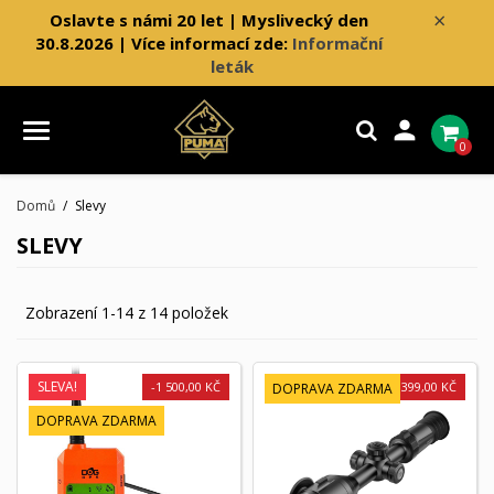
×
Oslavte s námi 20 let | Myslivecký den
30.8.2026 | Více informací zde:
Informační
leták

0
Domů
Slevy
SLEVY
Zobrazení 1-14 z 14 položek
SLEVA!
-1 500,00 KČ
-2 399,00 KČ
DOPRAVA ZDARMA
DOPRAVA ZDARMA