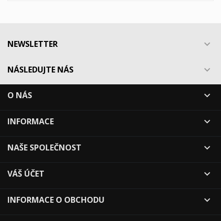
NEWSLETTER

NÁSLEDUJTE NÁS

O NÁS

INFORMACE

NAŠE SPOLEČNOST

VÁŠ ÚČET

INFORMACE O OBCHODU
