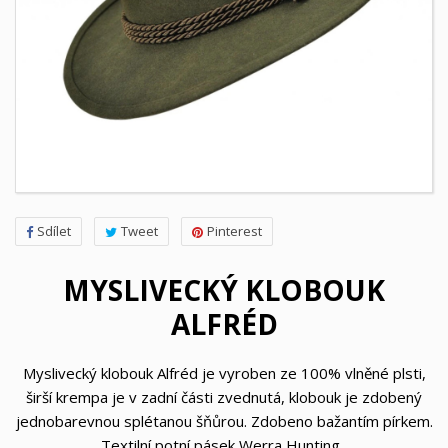
Sdílet
Tweet
Pinterest
MYSLIVECKÝ KLOBOUK
ALFRÉD
Myslivecký klobouk Alfréd je vyroben ze 100% vlněné plsti,
širší krempa je v zadní části zvednutá, klobouk je zdobený
jednobarevnou splétanou šňůrou. Zdobeno bažantím pírkem.
Textilní potní pásek Werra Hunting.