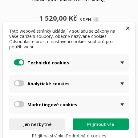
1 520,00 Kč
S DPH
i
×
Tyto webové stránky ukládají v souladu se zákony na
vaše zařízení soubory, obecně nazývané cookies.
klobouky: 54
Odsouhlaste prosím nastavení cookies souborů pro
použití webu.
Technické cookies
Počet
Analytické cookies
PŘIDAT DO KOŠÍKU
Marketingové cookies
skladem do 3 dnů

Jen nezbytné
Přijmout vše
Dostupná doprava
Přejít na stránku Podrobně o cookies