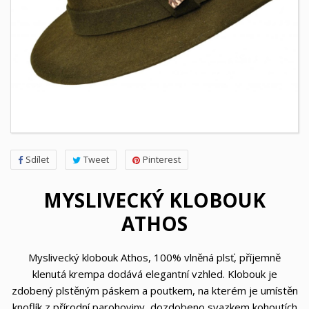
Sdílet
Tweet
Pinterest
MYSLIVECKÝ KLOBOUK
ATHOS
Myslivecký klobouk Athos, 100% vlněná plsť, příjemně
klenutá krempa dodává elegantní vzhled. Klobouk je
zdobený plstěným páskem a poutkem, na kterém je umístěn
knoflík z přírodní parohoviny, dozdobeno svazkem kohoutích