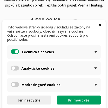
srpků a bažantích pírek. Textilní potní pásek Werra Hunting.
1 590,00 Kč
S DPH
i
×
Tyto webové stránky ukládají v souladu se zákony na
vaše zařízení soubory, obecně nazývané cookies.
Odsouhlaste prosím nastavení cookies souborů pro
klobouky: 54
použití webu.
Technické cookies
Počet
Analytické cookies
PŘIDAT DO KOŠÍKU
Marketingové cookies
skladem do 3 dnů

Jen nezbytné
Přijmout vše