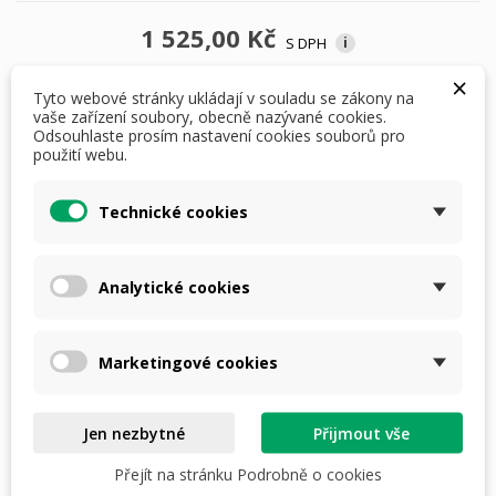
1 525,00 Kč
S DPH
i
×
Tyto webové stránky ukládají v souladu se zákony na
klobouky: 55
vaše zařízení soubory, obecně nazývané cookies.
Odsouhlaste prosím nastavení cookies souborů pro
použití webu.
Počet
Technické cookies
Analytické cookies
PŘIDAT DO KOŠÍKU
Marketingové cookies
skladem do 3 dnů

Jen nezbytné
Přijmout vše
Dostupná doprava
Přejít na stránku Podrobně o cookies