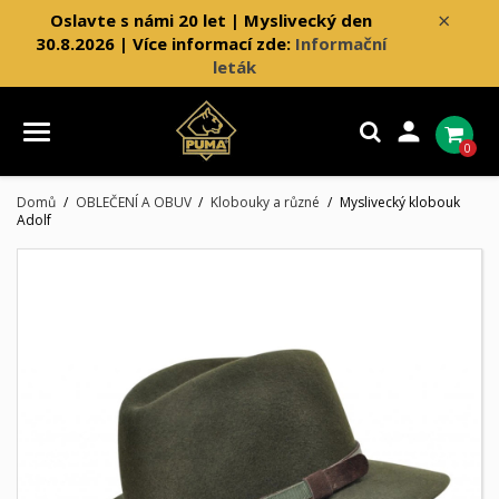
×
Oslavte s námi 20 let | Myslivecký den
30.8.2026 | Více informací zde:
Informační
leták

0
Domů
OBLEČENÍ A OBUV
Klobouky a různé
Myslivecký klobouk
Adolf