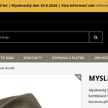
0 let | Myslivecký den 30.8.2026 | Více informací zde:
Inform
ŠTE NÁM
KONTAKTY
DOPRAVA A PLATBA
OBCHOD
ouk Arnošt
MYSL
Myslivecký 
kombinace 
kovovou pře