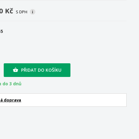
0 Kč
S DPH
i
55
PŘIDAT DO KOŠÍKU

 do 3 dnů
á doprava