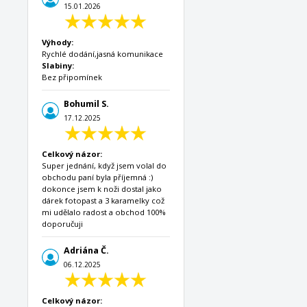
15.01.2026
Výhody:
Rychlé dodání,jasná komunikace
Slabiny:
Bez připomínek
Bohumil S.
17.12.2025
Celkový názor:
Super jednání, když jsem volal do
obchodu paní byla příjemná :)
dokonce jsem k noži dostal jako
dárek fotopast a 3 karamelky což
mi udělalo radost a obchod 100%
doporučuji
Adriána Č.
06.12.2025
Celkový názor: