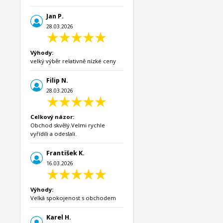
Jan P.
28.03.2026
Výhody:
velký výběr relativně nízké ceny
Filip N.
28.03.2026
Celkový názor:
Obchod skvělý.Velmi rychle
vyřídili a odeslali.
František K.
16.03.2026
Výhody:
Velká spokojenost s obchodem
Karel H.