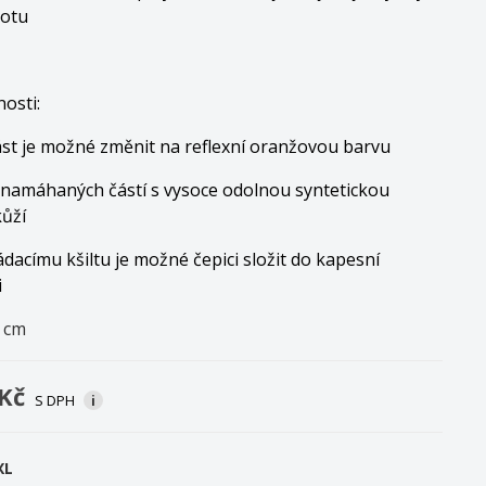
potu
nosti:
ást je možné změnit na reflexní oranžovou barvu
í namáhaných částí s vysoce odolnou syntetickou
ůží
ádacímu kšiltu je možné čepici složit do kapesní
i
0 cm
 Kč
S DPH
i
XL