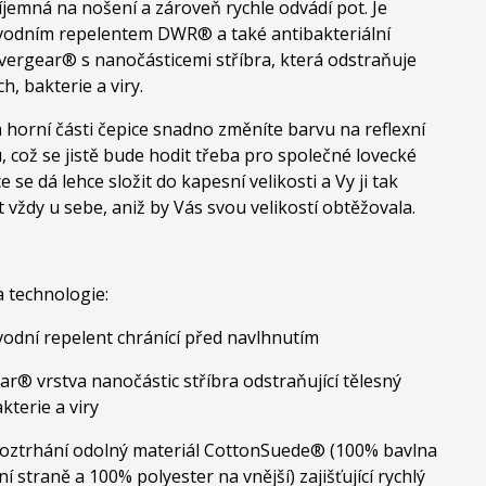
říjemná na nošení a zároveň rychle odvádí pot. Je
vodním repelentem DWR® a také antibakteriální
lvergear® s nanočásticemi stříbra, která odstraňuje
h, bakterie a viry.
horní části čepice snadno změníte barvu na reflexní
 což se jistě bude hodit třeba pro společné lovecké
e se dá lehce složit do kapesní velikosti a Vy ji tak
 vždy u sebe, aniž by Vás svou velikostí obtěžovala.
a technologie:
dní repelent chránící před navlhnutím
ar® vrstva nanočástic stříbra odstraňující tělesný
kterie a viry
 roztrhání odolný materiál CottonSuede® (100% bavlna
ní straně a 100% polyester na vnější) zajišťující rychlý