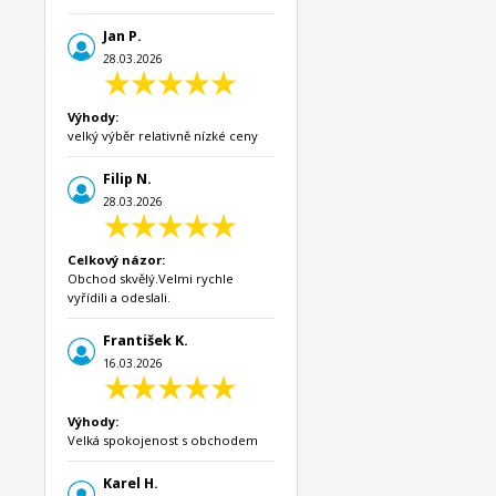
Jan P.
28.03.2026
Výhody:
velký výběr relativně nízké ceny
Filip N.
28.03.2026
Celkový názor:
Obchod skvělý.Velmi rychle
vyřídili a odeslali.
František K.
16.03.2026
Výhody:
Velká spokojenost s obchodem
Karel H.