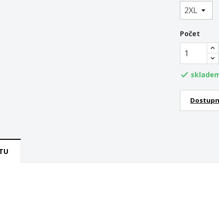
Počet
sklade

Dostupn
TU