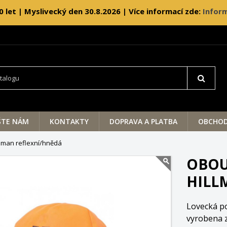
0 let | Myslivecký den 30.8.2026 | Více informací zde:
Inform
ŠTE NÁM
KONTAKTY
DOPRAVA A PLATBA
OBCHOD
llman reflexní/hnědá
OBOU
HILL
Lovecká po
vyrobena z