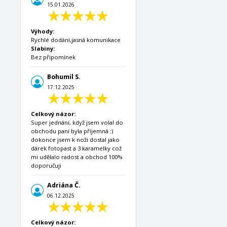
15.01.2026
Výhody:
Rychlé dodání,jasná komunikace
Slabiny:
Bez připomínek
Bohumil S.
17.12.2025
Celkový názor:
Super jednání, když jsem volal do
obchodu paní byla příjemná :)
dokonce jsem k noži dostal jako
dárek fotopast a 3 karamelky což
mi udělalo radost a obchod 100%
doporučuji
Adriána Č.
06.12.2025
Celkový názor: