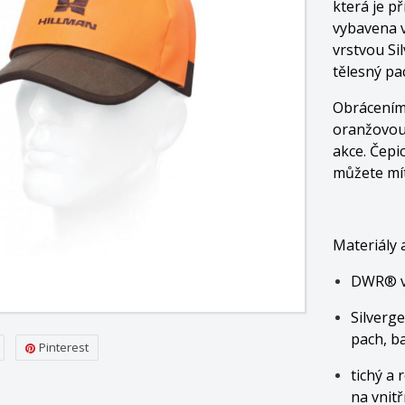
která je p
vybavena 
vrstvou Si
tělesný pac
Obrácením 
oranžovou,
akce. Čepic
můžete mít
Materiály 
DWR® vo
Silverge
pach, ba
Pinterest
tichý a
na vnitř