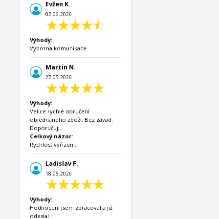
Evžen K.
02.06.2026
Výhody:
Výborná komunikace
Martin N.
27.05.2026
Výhody:
Velice rychlé doručení
objednaného zboží. Bez závad.
Doporučuji.
Celkový názor:
Rychlost vyřízení.
Ladislav F.
18.05.2026
Výhody:
Hodnocení jsem zpracoval a již
odeslal !