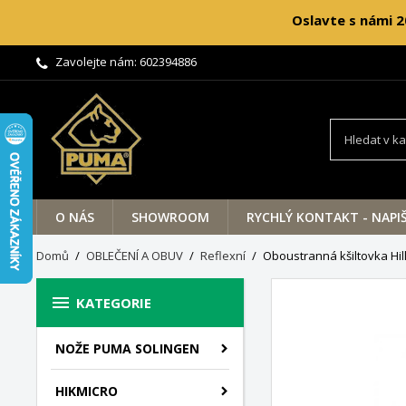
Oslavte s námi 2
Zavolejte nám:
602394886
O NÁS
SHOWROOM
RYCHLÝ KONTAKT - NAPI
Domů
OBLEČENÍ A OBUV
Reflexní
Oboustranná kšiltovka Hi

KATEGORIE
NOŽE PUMA SOLINGEN
HIKMICRO