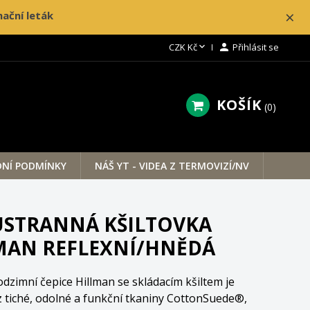
×
ační leták

CZK Kč

Přihlásit se
KOŠÍK
0
NÍ PODMÍNKY
NÁŠ YT - VIDEA Z TERMOVIZÍ/NV
STRANNÁ KŠILTOVKA
MAN REFLEXNÍ/HNĚDÁ
dzimní čepice Hillman se skládacím kšiltem je
 tiché, odolné a funkční tkaniny CottonSuede®,