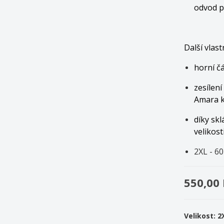
odvod 
Další vlast
horní č
zesílen
Amara k
díky skl
velikost
2XL - 6
550,00
Velikost: 2