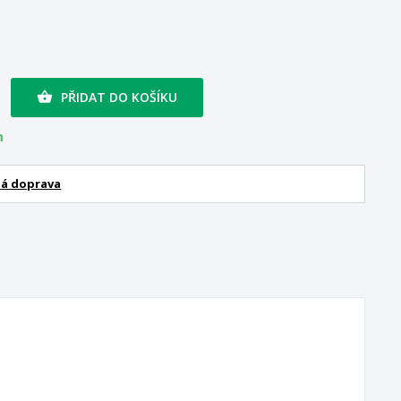
PŘIDAT DO KOŠÍKU

m
á doprava