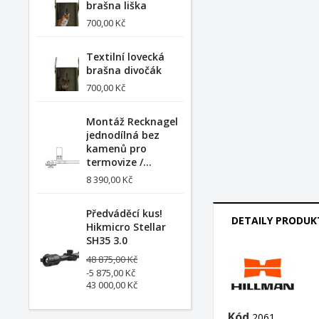
brašna liška
700,00 Kč
Textilní lovecká
brašna divočák
700,00 Kč
Montáž Recknagel
jednodílná bez
kamenů pro
termovize /...
8 390,00 Kč
Předváděcí kus!
DETAILY PRODUK
Hikmicro Stellar
SH35 3.0
48 875,00 Kč
-5 875,00 Kč
43 000,00 Kč
Kód
2061