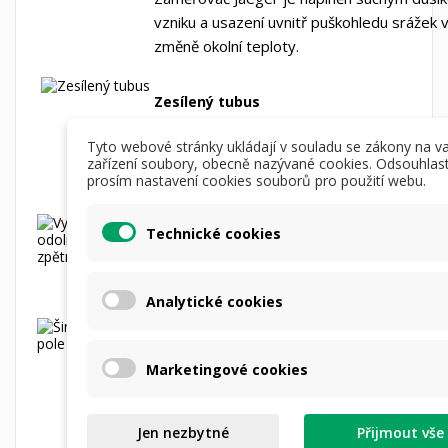
vzniku a usazení uvnitř puškohledu srážek 
změně okolní teploty.
Zesílený tubus
Puškohled Jaeger má jednodílný tubus, který 
Tyto webové stránky ukládají v souladu se zákony na v
ohledem na jeho možné použíti s digitální ne
zařízení soubory, obecně nazývané cookies. Odsouhlas
objektivovou předsádkou.
prosím nastavení cookies souborů pro použití webu.
Vysoká odolnost na zpětný raz
Technické cookies
Mechanika zaměřovače Jaeger je navržená ab
na jeho bezproblémové použití se zbraní velké
zpětného rázu, např. ráže 9,3x64, 30-06, 0.30
Analytické cookies
Široké zorné pole
Puškohledy Jaeger mají široké zorné pole bez 
Marketingové cookies
optických vad v obraze, které umožňuje rychl
zaměření cíle. Speciální konstrukce okuláru na
„tunelový efekt" při pohledu přes puškohled t
poloze oka pozorovatelé obraz zcela ztrácí č
Jen nezbytné
Přijmout vše
přes puškohled je tak mnohem příjemnější a p