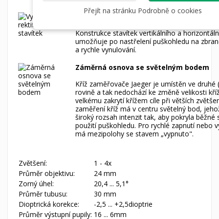
Přejít na stránku Podrobně o cookies
Vynulování rektifikačních stavítek
Konstrukce stavítek vertikálního a horizontál
umožňuje po nastřelení puškohledu na zbran
a rychle vynulování.
Záměrná osnova se světelným bodem
Kříž zaměřovače Jaeger je umístěn ve druhé 
rovině a tak nedochází ke změně velikosti kří
velkému zakrytí křížem cíle při větších zvětšen
zaměření kříž má v centru světelný bod, jeho
široký rozsah intenzit tak, aby pokryla běžné
použití puškohledu. Pro rychlé zapnutí nebo 
má mezipolohy se stavem „vypnuto".
Zvětšení:
1 - 4x
Průměr objektivu:
24 mm
Zorný úhel:
20,4 ... 5,1°
Průměr tubusu:
30 mm
Dioptrická korekce:
-2,5 ... +2,5dioptrie
Průměr výstupní pupily:
16 ... 6mm