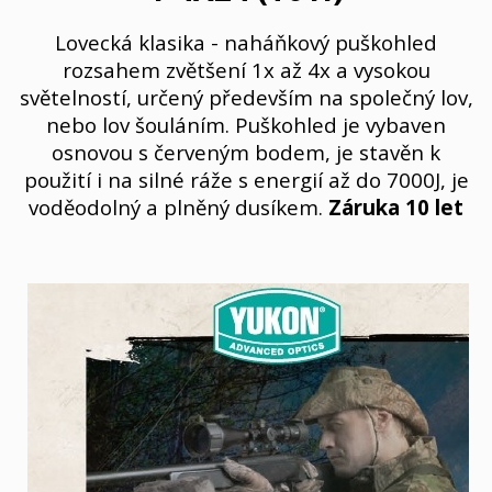
Lovecká klasika - n
aháňkový puškohled
rozsahem zvětšení 1x až 4x
a vysokou
světelností, určený především na společný lov,
nebo lov šouláním. Puškohled je vybaven
osnovou s červeným bodem, je stavěn k
použití i na silné ráže s energií až do 7000J, je
voděodolný a plněný dusíkem.
Záruka 10 let