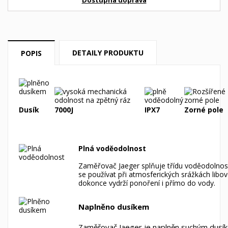
DETAILY PRODUKTU
POPIS
Dusík
7000J
IPX7
Zorné pole
Plná voděodolnost
Zaměřovač Jaeger splňuje třídu voděodolnos
se používat při atmosferických srážkách libov
dokonce vydrží ponoření i přímo do vody.
Naplněno dusíkem
Zaměřovač Jaeger je naplněn suchým dusík