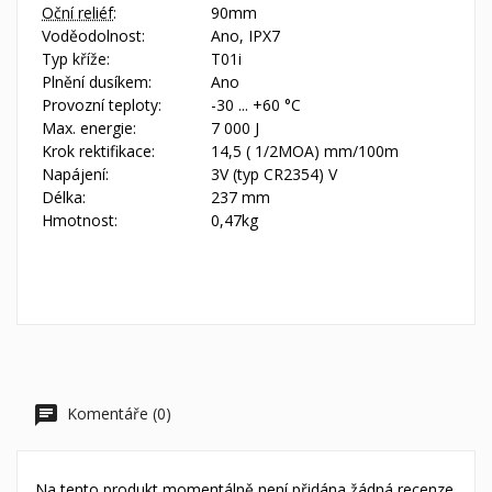
Oční reliéf
:
90mm
Voděodolnost:
Ano, IPX7
Typ kříže:
T01i
Plnění dusíkem:
Ano
Provozní teploty:
-30 ... +60 °C
Max. energie:
7 000 J
Krok rektifikace:
14,5 ( 1/2MOA) mm/100m
Napájení:
3V (typ CR2354) V
Délka:
237 mm
Hmotnost:
0,47kg
Komentáře (0)
Na tento produkt momentálně není přidána žádná recenze.