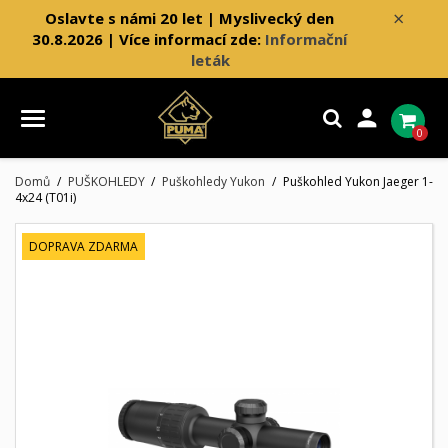
×
Oslavte s námi 20 let | Myslivecký den
30.8.2026 | Více informací zde:
Informační
leták

0
Domů
PUŠKOHLEDY
Puškohledy Yukon
Puškohled Yukon Jaeger 1-
4x24 (T01i)
DOPRAVA ZDARMA