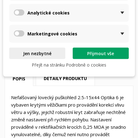
Analytické cookies
nebo
4 × 4118,- Kč
s
Marketingové cookies
Dostupná doprava
Jen nezbytné
Přijmout vše
Přejít na stránku Podrobně o cookies
DETAILY PRODUKTU
POPIS
Nefalšovaný lovecký puškohled 2.5-15x44 Optika 6 je
vybaven krytými věžičkami pro provádění korekcí vlivu
větru a výšky, jejichž robustní kryt zabraňuje nechtěné
změně nastavení při rychlém pohybu. Nastavení
prováděné v rektifikačních krocích 0,25 MOA je snadno
vynulovatelné, díky čemuž není nutno provádět