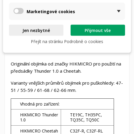
Marketingové cookies
Dostupná doprava
Jen nezbytné
Přijmout vše
Přejít na stránku Podrobně o cookies
DETAILY PRODUKTU
POPIS
Originální objímka od značky HIKMICRO pro použití na
předsádky Thunder 1.0 a Cheetah.
Varianty vnějších průměrů objímek pro puškohledy: 47-
51 / 55-59 / 61-68 / 62-66 mm.
Vhodná pro zařízení:
HIKMICRO Thunder
TE19C, TH35PC,
1.0
TQ35C, TQ50C
HIKMICRO Cheetah
C32F-R, C32F-RL