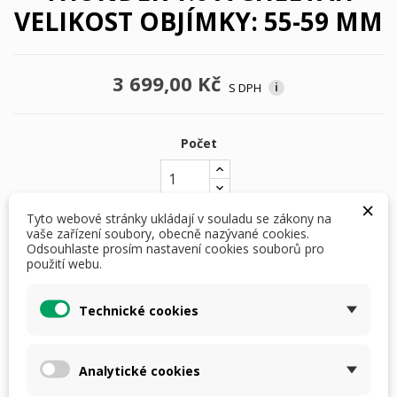
VELIKOST OBJÍMKY: 55-59 MM
3 699,00 Kč
S DPH
i
Počet
×
Tyto webové stránky ukládají v souladu se zákony na
vaše zařízení soubory, obecně nazývané cookies.
PŘIDAT DO KOŠÍKU
Odsouhlaste prosím nastavení cookies souborů pro
použití webu.
skladem do 3 dnů

Technické cookies
Analytické cookies
nebo
4 × 924,- Kč
s