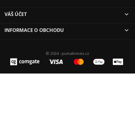
VÁŠ ÚČET

INFORMACE O OBCHODU

© 2024 - pumaknives.cz