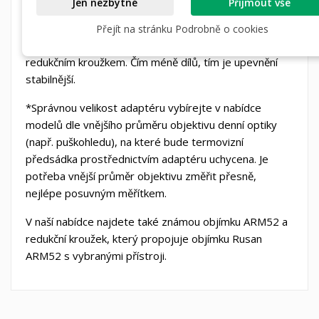
Jen nezbytné
Přijmout vše
Hlavní výhodou ARH objímky je její tužší provedení a
snadnější použití oproti objímce ARM52, kterou je
Přejít na stránku Podrobně o cookies
potřeba při použití na vybrané přístroje zkombinovat s
redukčním kroužkem. Čím méně dílů, tím je upevnění
stabilnější.
*Správnou velikost adaptéru vybírejte v nabídce
modelů dle vnějšího průměru objektivu denní optiky
(např. puškohledu), na které bude termovizní
předsádka prostřednictvím adaptéru uchycena. Je
potřeba vnější průměr objektivu změřit přesně,
nejlépe posuvným měřítkem.
V naší nabídce najdete také známou objímku ARM52 a
redukční kroužek, který propojuje objímku Rusan
ARM52 s vybranými přístroji.