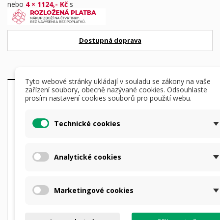
nebo
4 × 1124,- Kč
s
Dostupná doprava
Tyto webové stránky ukládají v souladu se zákony na vaše
zařízení soubory, obecně nazývané cookies. Odsouhlaste
DETAILY PRODUKTU
POPIS
prosím nastavení cookies souborů pro použití webu.
Nasazení na denní optiku je díky objímce Rusan ARH
Technické cookies
velmi rychlé, zařízení drží nástřel puškohledu a není jej
třeba jakkoliv jinak seřizovat.
Analytické cookies
Vhodná pro zařízení:
HIKMICRO Thunder 1.0
TE19C, TH35PC, TQ35C,
Marketingové cookies
HIKMICRO Cheetah
C32F-R, C32F-RL