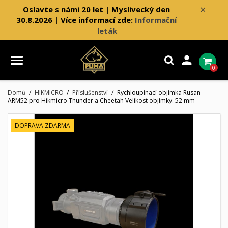
×
Oslavte s námi 20 let | Myslivecký den
30.8.2026 | Více informací zde:
Informační
leták

0
Domů
HIKMICRO
Příslušenství
Rychloupínací objímka Rusan
ARM52 pro Hikmicro Thunder a Cheetah Velikost objímky: 52 mm
DOPRAVA ZDARMA