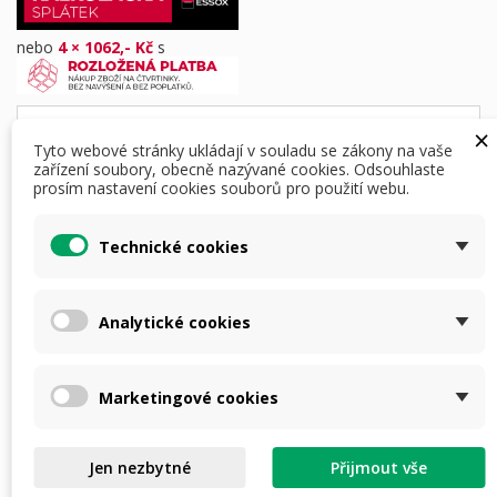
nebo
4 × 1062,- Kč
s
Dostupná doprava
×
Tyto webové stránky ukládají v souladu se zákony na vaše
zařízení soubory, obecně nazývané cookies. Odsouhlaste
prosím nastavení cookies souborů pro použití webu.
DETAILY PRODUKTU
POPIS
Technické cookies
Nasazení na denní optiku je velmi rychlé, pomocí
Analytické cookies
objímky pro termovizní předsádky. Termovizní
předsádka tak drží nástřel puškohledu a není třeba jej
jakkoli jinak seřizovat. V
elmi kvalitní rychloupínací
Marketingové cookies
adaptéry jsou vhodné pro upevnění termovizí nebo
nočního vidění se závitem M52x0,75.
Jen nezbytné
Přijmout vše
Vhodná pro zařízení: