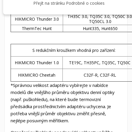
Přejít na stránku Podrobně o cookies
TE19CR 2.0, TH35PCR 2.0
HIKMICRO Thunder 2.0
TQ35CR 2.0, TQ50CR 2.0
TH35C 3.0, TQ35C 3.0, TQ50C 3.0
HIKMICRO Thunder 3.0
TQ50CL 3.0
ThermTec Hunt
Hunt335, Hunt650
S redukčním kroužkem vhodná pro zařízení:
HIKMICRO Thunder 1.0
TE19C, TH35PC, TQ35C, TQ50C
HIKMICRO Cheetah
C32F-R, C32F-RL
*Správnou velikost adaptéru vybírejte v nabídce
modelů dle vnějšího průměru objektivu denní optiky
(např. puškohledu), na které bude termovizní
předsádka prostřednictvím adaptéru uchycena. Je
potřeba vnější průměr objektivu změřit přesně,
nejlépe posuvným měřítkem.