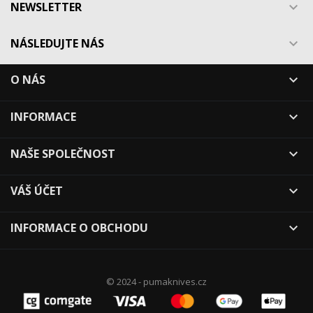
NEWSLETTER

NÁSLEDUJTE NÁS

O NÁS

INFORMACE

NAŠE SPOLEČNOST

VÁŠ ÚČET

INFORMACE O OBCHODU

© 2024 - pumaknives.cz