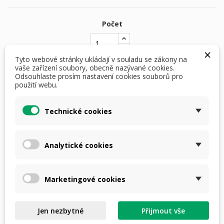
Počet
×
Tyto webové stránky ukládají v souladu se zákony na
vaše zařízení soubory, obecně nazývané cookies.
Odsouhlaste prosím nastavení cookies souborů pro
PŘIDAT DO KOŠÍKU
použití webu.
skladem do 3 dnů

Technické cookies
Analytické cookies
nebo
4 × 697,- Kč
s
Marketingové cookies
Dostupná doprava
Jen nezbytné
Přijmout vše