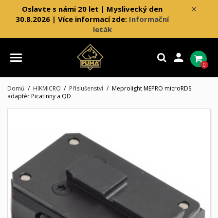
×
Oslavte s námi 20 let | Myslivecký den
30.8.2026 | Více informací zde:
Informační
leták

0
Domů
HIKMICRO
Příslušenství
Meprolight MEPRO microRDS
adaptér Picatinny a QD