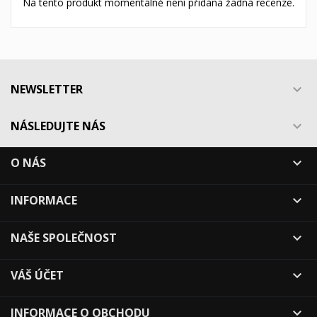
Na tento produkt momentálně není přidána žádná recenze.
NEWSLETTER

NÁSLEDUJTE NÁS

O NÁS

INFORMACE

NAŠE SPOLEČNOST

VÁŠ ÚČET

INFORMACE O OBCHODU
