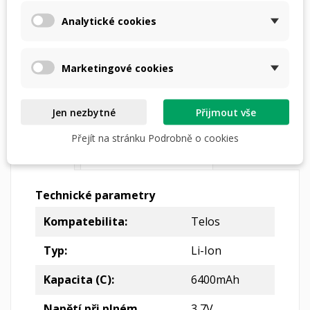
Analytické cookies
nebo
4 × 747,- Kč
s
Marketingové cookies
Dostupná doprava
Jen nezbytné
Přijmout vše
Přejít na stránku Podrobně o cookies
DETAILY PRODUKTU
POPIS
Technické parametry
Kompatebilita:
Telos
Typ:
Li-Ion
Kapacita (C):
6400mAh
Napětí při plném
3,7V