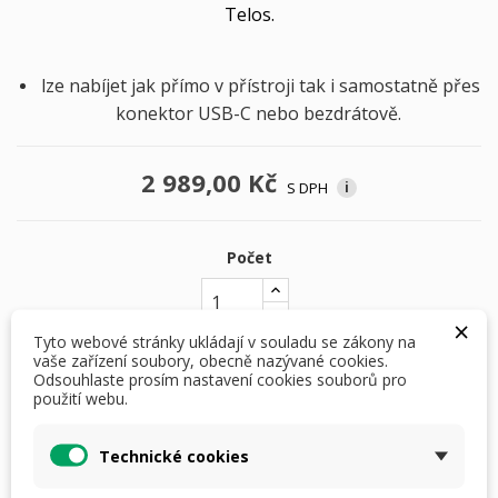
Telos.
lze nabíjet jak přímo v přístroji tak i samostatně přes
konektor USB-C nebo bezdrátově.
2 989,00 Kč
S DPH
i
Počet
×
Tyto webové stránky ukládají v souladu se zákony na
vaše zařízení soubory, obecně nazývané cookies.
Odsouhlaste prosím nastavení cookies souborů pro
PŘIDAT DO KOŠÍKU
použití webu.
skladem

Technické cookies