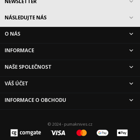
NEWSLETTER

NÁSLEDUJTE NÁS

O NÁS

INFORMACE

NAŠE SPOLEČNOST

VÁŠ ÚČET

INFORMACE O OBCHODU

© 2024 - pumaknives.cz