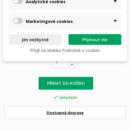
Analytické cookies
Vnitřní průměr ( bez kroužku) : 54,2 mm
Vnější průměr: 59,3 mm
Marketingové cookies
1 700,00 Kč
S DPH
i
Jen nezbytné
Přijmout vše
Počet
Přejít na stránku Podrobně o cookies
PŘIDAT DO KOŠÍKU
skladem

Dostupná doprava