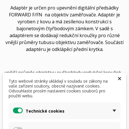
Adaptér je určen pro upevnění digitální předsádky
FORWARD F/FN na objektiv zaměřovače. Adaptér je
vyroben z kovu a má zesílenou konstrukci s
bajonetovým čtyřbodovým zámkem. V sadě s
adaptérem se dodávají redukční kroužky pro různé
vnější průměry tubusu objektivu zaměřovače. Součástí
adaptéru je odklápěcí přední krytka.
vnější průměr objektivu puškohledu
redukční kroužek
×
45.5
45.5
Tyto webové stránky ukládají v souladu se zákony na
vaše zařízení soubory, obecně nazývané cookies.
46
46
Odsouhlaste prosím nastavení cookies souborů pro
46.5
46.5
použití webu.
46.7-47.6 mm
47
Technické cookies
47.7-48.6 mm
48
48.7-49.6 mm
49
49.7-50.6 mm
50