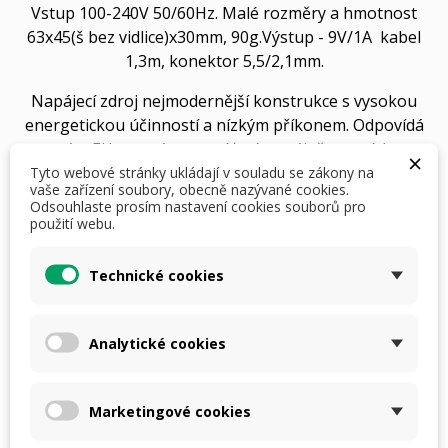
Vstup 100-240V 50/60Hz. Malé rozměry a hmotnost
63x45(š bez vidlice)x30mm, 90g.Výstup - 9V/1A kabel
1,3m, konektor 5,5/2,1mm.
Napájecí zdroj nejmodernější konstrukce s vysokou
energetickou účinností a nízkým příkonem. Odpovídá
novým EU normám pro síťové napáječe na nízkou
×
Tyto webové stránky ukládají v souladu se zákony na
spotřebu.
vaše zařízení soubory, obecně nazývané cookies.
Odsouhlaste prosím nastavení cookies souborů pro
použití webu.
Technické cookies
Analytické cookies
310,00 Kč
S DPH
i
Marketingové cookies
Počet