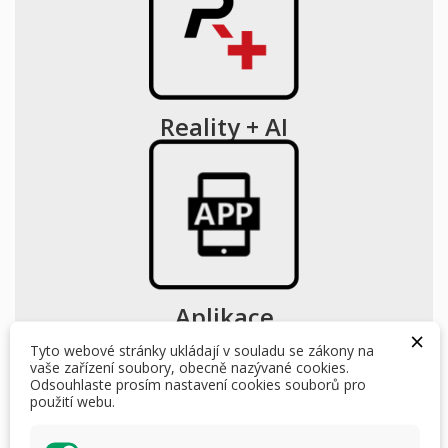
Reality + AI
Aplikace
×
Tyto webové stránky ukládají v souladu se zákony na
109 900,00 Kč
vaše zařízení soubory, obecně nazývané cookies.
S DPH
i
Odsouhlaste prosím nastavení cookies souborů pro
použití webu.
Počet