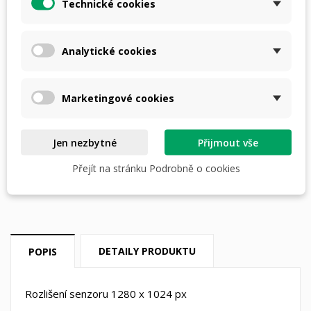
Technické cookies
Analytické cookies
PŘIDAT DO KOŠÍKU
Marketingové cookies
skladem do 3 dnů

Jen nezbytné
Přijmout vše
Přejít na stránku Podrobně o cookies
Dostupná doprava
DETAILY PRODUKTU
POPIS
Rozlišení senzoru
1280 x 1024 px