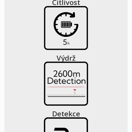
Citlivost
Výdrž
Detekce