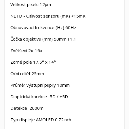
Velikost pixelu
12µm
NETD - Citlivost senzoru (mK)
<15mK
Obnovovací frekvence (Hz)
60Hz
Čočka objektivu (mm)
50mm F1,1
Zvětšení
2x-16x
Zorné pole
17,5° x 14°
Oční reliéf
25mm
Průměr výstupní pupily
10mm
Dioptrická korekce
-5D / +5D
Detekce
2600m
Typ displeje
AMOLED 0.72inch