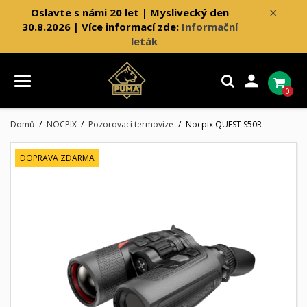
×
Oslavte s námi 20 let | Myslivecký den
30.8.2026 | Více informací zde:
Informační
leták

0
Domů
NOCPIX
Pozorovací termovize
Nocpix QUEST S50R
DOPRAVA ZDARMA