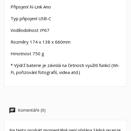
Připojení N-Link
Ano
Typ připojení
USB-C
Voděodolnost
IP67
Rozměry
174 x 138 x 660mm
Hmotnost
750 g
* Výdrž baterie je závislá na četnosti využití funkcí (Wi-
Fi, pořizování fotografií, videa atd.)
Komentáře (0)
Na tento produkt momentálně není přidána žádná recenze.