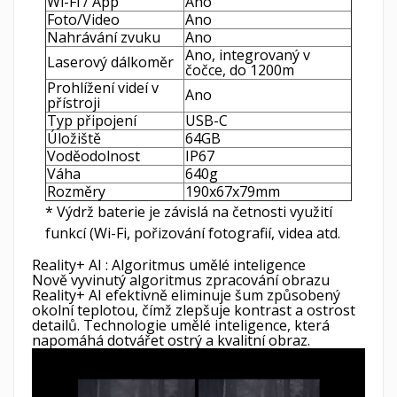
Wi-Fi / App
Ano
Foto/Video
Ano
Nahrávání zvuku
Ano
Ano, integrovaný v
Laserový dálkoměr
čočce, do 1200m
Prohlížení videí v
Ano
přístroji
Typ připojení
USB-C
Úložiště
64GB
Voděodolnost
IP67
Váha
640g
Rozměry
190x67x79mm
* Výdrž baterie je závislá na četnosti využití
funkcí (Wi-Fi, pořizování fotografií, videa atd.
Reality+ AI : Algoritmus umělé inteligence
Nově vyvinutý algoritmus zpracování obrazu
Reality+ AI efektivně eliminuje šum způsobený
okolní teplotou, čímž zlepšuje kontrast a ostrost
detailů. Technologie umělé inteligence, která
napomáhá dotvářet ostrý a kvalitní obraz.