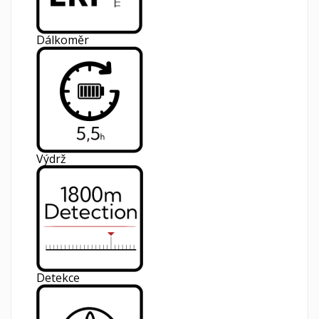
Dálkoměr
Výdrž
Detekce