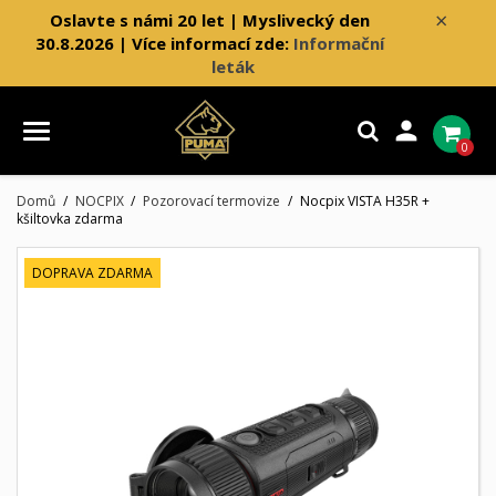
×
Oslavte s námi 20 let | Myslivecký den
30.8.2026 | Více informací zde:
Informační
leták

0
Domů
NOCPIX
Pozorovací termovize
Nocpix VISTA H35R +
kšiltovka zdarma
DOPRAVA ZDARMA