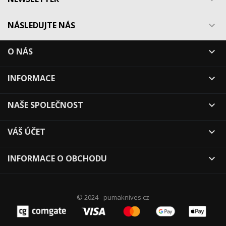
NÁSLEDUJTE NÁS

O NÁS

INFORMACE

NAŠE SPOLEČNOST

VÁŠ ÚČET

INFORMACE O OBCHODU

© 2024 - pumaknives.cz