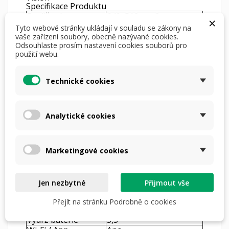
Specifikace Produktu
Rozlišení senzoru
640x512px - 2. generace
×
Velikost pixelu
12µm
Tyto webové stránky ukládají v souladu se zákony na
NETD - Citlivost
vaše zařízení soubory, obecně nazývané cookies.
senzoru na teplotní
<15mK
Odsouhlaste prosím nastavení cookies souborů pro
rozdíly
použití webu.
Obnovovací
60Hz
frekvence (Hz)
Technické cookies
Čočka objektivu
35mm / F0.9
(mm)
Zorné pole
12,5° x 10,0°
Digitální zvětšení
3x-28x
Analytické cookies
Oční reliéf
25mm
Průměr očního
8mm
reliéfu
Marketingové cookies
Dioptrická korekce
-4 - +6
Detekce
1800m
Typ displeje
AMOLED 1.03''
Rozlišení displeje
2560x2560px
Jen nezbytné
Přijmout vše
2x Vyměnitelný li-ion
Typ baterie
bateriový pack IBP-
Přejít na stránku Podrobně o cookies
7/4400mAh
Výdrž baterie
5,5