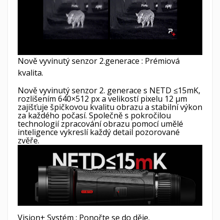
Nově vyvinutý senzor 2.generace : Prémiová
kvalita.
Nově vyvinutý senzor 2. generace s NETD ≤15mK,
rozlišením 640×512 px a velikostí pixelu 12 μm
zajišťuje špičkovou kvalitu obrazu a stabilní výkon
za každého počasí. Společně s pokročilou
technologií zpracování obrazu pomocí umělé
inteligence vykreslí každý detail pozorované
zvěře.
Vision+ Systém : Ponořte se do děje.