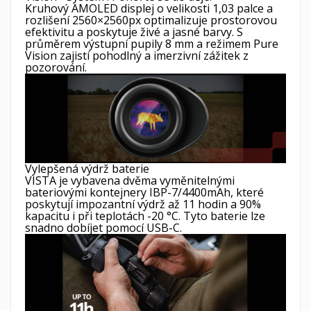
Kruhový AMOLED displej o velikosti 1,03 palce a
rozlišení 2560×2560px optimalizuje prostorovou
efektivitu a poskytuje živé a jasné barvy. S
průměrem výstupní pupily 8 mm a režimem Pure
Vision zajistí pohodlný a imerzivní zážitek z
pozorování.
Vylepšená výdrž baterie
VISTA je vybavena dvěma vyměnitelnými
bateriovými kontejnery IBP-7/4400mAh, které
poskytují impozantní výdrž až 11 hodin a 90%
kapacitu i při teplotách -20 °C. Tyto baterie lze
snadno dobíjet pomocí USB-C.