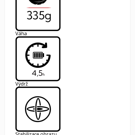
Váha
Výdrž
Stabilizace obrazu