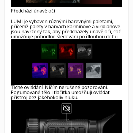
Předchází únavě očí
LUMI je vybaven různými barevnými paletami,
přičemž palety v barvách karmínové a viridianové
jsou navrženy tak, aby předcházely únavě očí, což
umožňuje pohodlné sledování po dlouhou dobu.
Tiché ovládání. Ničím nerušené pozorování.
Pogumované tělo i tlačítka umožňují ovládat
přístroj bez jakéhokoliv hluku.