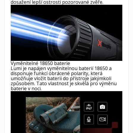
dosažení lepší ostrosti pozorované zvěře.
Vyměnitelné 18650 baterie
Lumi je napájen vyměnitelnou baterií 18650 a
disponuje funkcí obrácené polarity, která
umožňuje vložit baterii do přístroje jakýmkoli
způsobem. Tato vlastnost je skvělá pro výměnu
baterie v noci.