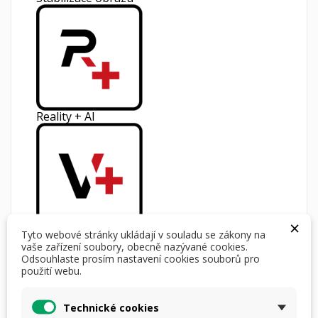
Reality + AI
×
Vision +
Tyto webové stránky ukládají v souladu se zákony na
Specifikace Produktu
vaše zařízení soubory, obecně nazývané cookies.
Odsouhlaste prosím nastavení cookies souborů pro
384x288px - 2.
Rozlišení senzoru
použití webu.
generace
Velikost pixelu
12µm
NETD - Citlivost senzoru
<18mK
Technické cookies
na teplotní rozdíly