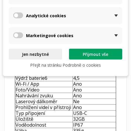
Obnovovací frekvence
50Hz
(Hz)
Čočka objektivu (mm)9
19mm / F0.9
Analytické cookies
Zorné pole
13,8° x 10,4°
Digitální zvětšení
2x-8x
Oční reliéf
25mm
Marketingové cookies
Průměr očního reliéfu
10mm
Dioptrická korekce
-5 - +5
Detekce
980m
Jen nezbytné
Přijmout vše
Typ displeje
AMOLED
Rozlišení displeje
1024x768px
Přejít na stránku Podrobně o cookies
Vyměnitelná li-ion
Typ baterie
baterie 18650
Výdrž baterie6
4,5
Wi-Fi / App
Ano
Foto/Video
Ano
Nahrávání zvuku
Ano
Laserový dálkoměr
Ne
Prohlížení videí v přístroji
Ano
Typ připojení
USB-C
Úložiště
32GB
Voděodolnost
IP67
Váha
335g