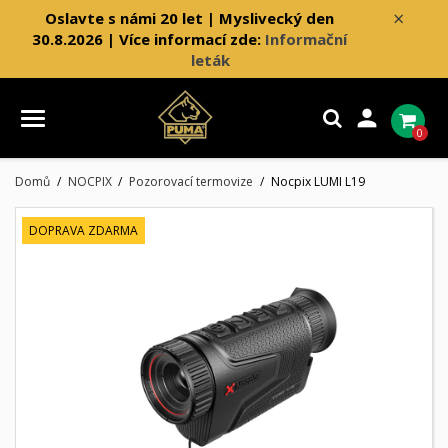
×
Oslavte s námi 20 let | Myslivecký den
30.8.2026 | Více informací zde:
Informační
leták

0
Domů
NOCPIX
Pozorovací termovize
Nocpix LUMI L19
DOPRAVA ZDARMA