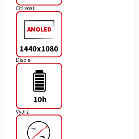
Citlivost
Displej
Výdrž