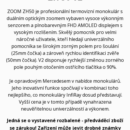
ZOOM ZH50 je profesionální termovizní monokulár s
duálním optickým zoomem vybaven vysoce výkonným
senzorem a plnobarevným FHD AMOLED displejem s
vysokým rozlišením. Skvělý pomocník pro velmi
náročné uživatele, kteří hledají univerzálního
pomocníka se širokým zorným polem pro šoulání
(25mm čočka) a zároveň rychlou identifikaci zvěře
(50mm čočka). V2 disponuje rychlejší změnou zorného
pole pouhým otočením ostřícího tlačítka o 90%.
Je opravdovým Mercedesem v nabídce monokulárů.
Jeho inovativní funkce spočívají v kombinaci toho
nejlepšího, co monokuláry InfiRay dosud představují.
Vyšší cena je v tomto případě vynahrazena
neuvěřitelnou univerzálností a výkonem.
Jedná se o vystavené rozbalené - předváděcí zboží
se zárukou! Zařízení může jevit drobné známky