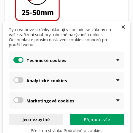
Duální objektiv
×
Tyto webové stránky ukládají v souladu se zákony na
vaše zařízení soubory, obecně nazývané cookies.
Odsouhlaste prosím nastavení cookies souborů pro
použití webu.
Technické cookies
Detekce
SPECIFIKACE PRODUKTU
Analytické cookies
Rozlišení senzoru
640x512px
Velikost pixelu
12µm
NETD - Šum odpovídající
<25mK
rozdílu teplot (mK)
Marketingové cookies
Obnovovací frekvence (Hz)
50Hz
Čočka objektivu (mm)
25/50mm
17,5° x 13,1° /
Jen nezbytné
Přijmout vše
Zorné pole
8,7° x 6,6°
Základní zvětšení
2x/4x
Přejít na stránku Podrobně o cookies