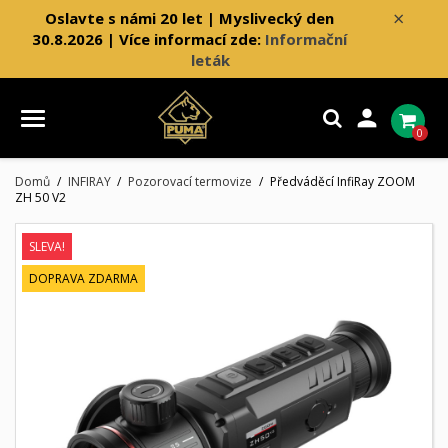
×
Oslavte s námi 20 let | Myslivecký den
30.8.2026 | Více informací zde:
Informační
leták

0
Domů
INFIRAY
Pozorovací termovize
Předváděcí InfiRay ZOOM
ZH 50 V2
SLEVA!
DOPRAVA ZDARMA