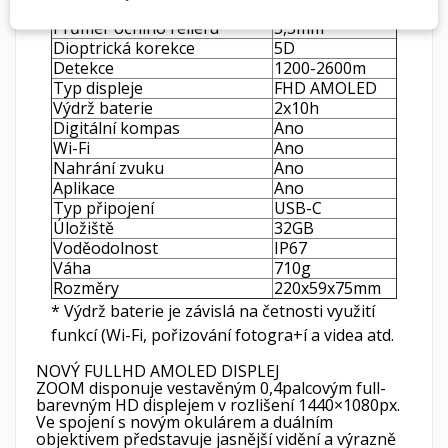
Digitální zvětšení
1x-4x
Průměr očního reliéfu
5,5mm
Dioptrická korekce
5D
Detekce
1200-2600m
Typ displeje
FHD AMOLED
Výdrž baterie
2x10h
Digitální kompas
Ano
Wi-Fi
Ano
Nahrání zvuku
Ano
Aplikace
Ano
Typ připojení
USB-C
Úložiště
32GB
Voděodolnost
IP67
Váha
710g
Rozměry
220x59x75mm
* Výdrž baterie je závislá na četnosti využití
funkcí (Wi-Fi, pořizování fotogra+í a videa atd.
NOVÝ FULLHD AMOLED DISPLEJ
ZOOM disponuje vestavěným 0,4palcovým full-
barevným HD displejem v rozlišení 1440×1080px.
Ve spojení s novým okulárem a duálním
objektivem představuje jasnější vidění a výrazně