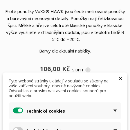
Froté ponožky VoXX® HAWK jsou šedé melírované ponožky
a barevnými neonovými detaily. Ponožky mají řetízkovanou
špici. Měkké a hřejivé celofroté klasické ponožky v klasické
výšce využijete v chladnějším období, jsou v teplotní třídě B
-5°C do +20°C.
Barvy dle aktuální nabídky.
106,00 Kč
S DPH
i
×
Tyto webové stránky ukládají v souladu se zákony na
vaše zařízení soubory, obecně nazývané cookies.
ponožky WoXX: 43-46
Odsouhlaste prosím nastavení cookies souborů pro
použití webu.
Technické cookies
Počet