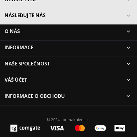
NÁSLEDUJTE NÁS

O NÁS

INFORMACE

NAŠE SPOLEČNOST

VÁŠ ÚČET

INFORMACE O OBCHODU

© 2024 - pumaknives.cz