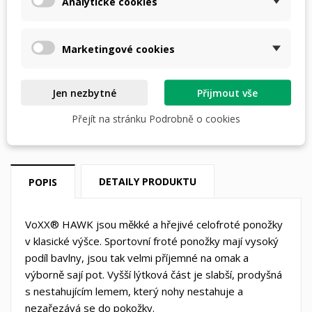
Analytické cookies
PŘIDAT DO KOŠÍKU
Marketingové cookies
skladem

Jen nezbytné
Přijmout vše
Dostupná doprava
Přejít na stránku Podrobně o cookies
DETAILY PRODUKTU
POPIS
VoXX® HAWK jsou měkké a hřejivé celofroté ponožky
v klasické výšce. Sportovní froté ponožky mají vysoký
podíl bavlny, jsou tak velmi příjemné na omak a
výborně sají pot. Vyšší lýtková část je slabší, prodyšná
s nestahujícím lemem, který nohy nestahuje a
nezařezává se do pokožky.