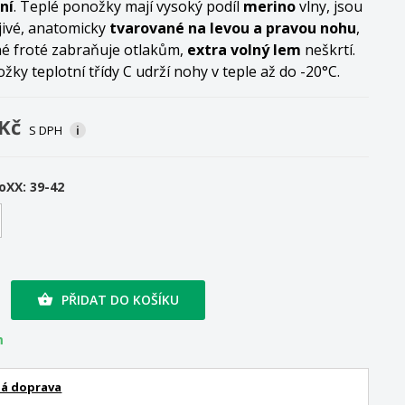
ní
. Teplé ponožky mají vysoký podíl
merino
vlny, jsou
ejivé, anatomicky
tvarované na levou a pravou nohu
,
né froté zabraňuje otlakům,
extra volný lem
neškrtí.
žky teplotní třídy C udrží nohy v teple až do -20°C.
 Kč
S DPH
i
XX: 39-42
PŘIDAT DO KOŠÍKU

m
á doprava