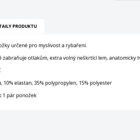
TAILY PRODUKTU
žky určené pro myslivost a rybaření.
é zabraňuje otlakům, extra volný neškrtící lem, anatomicky
C
, 10% elastan, 35% polypropylen, 15% polyester
:
1 pár ponožek