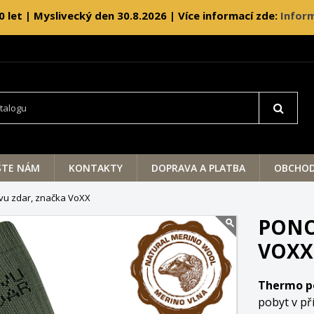
0 let | Myslivecký den 30.8.2026 | Více informací zde:
Inform
ŠTE NÁM
KONTAKTY
DOPRAVA A PLATBA
OBCHOD
vu zdar, značka VoXX
PONO
VOXX
Thermo p
pobyt v př