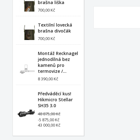
brašna liška
700,00 Kč
Textilní lovecká
brašna divočák
700,00 Kč
Montáž Recknagel
jednodílná bez
kamenů pro
termovize /...
8 390,00 Kč
Předváděcí kus!
Hikmicro Stellar
SH35 3.0
48 875,00 Kč
-5 875,00 Kč
43 000,00 Kč