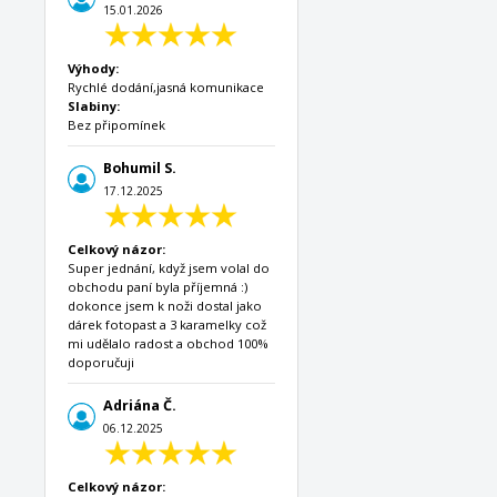
15.01.2026
Výhody:
Rychlé dodání,jasná komunikace
Slabiny:
Bez připomínek
Bohumil S.
17.12.2025
Celkový názor:
Super jednání, když jsem volal do
obchodu paní byla příjemná :)
dokonce jsem k noži dostal jako
dárek fotopast a 3 karamelky což
mi udělalo radost a obchod 100%
doporučuji
Adriána Č.
06.12.2025
Celkový názor: