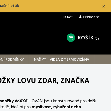
×
ační leták

CZK Kč

Přihlásit se
KOŠÍK
0
NÍ PODMÍNKY
NÁŠ YT - VIDEA Z TERMOVIZÍ/NV
ŽKY LOVU ZDAR, ZNAČKA
onožky VoXX
® LOVAN jsou konstruované pro delší
írodě, ideální pro
myslivost, rybaření nebo