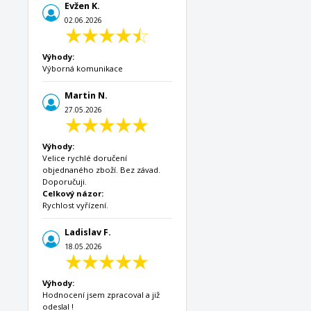
Evžen K.
02.06.2026
Výhody:
Výborná komunikace
Martin N.
27.05.2026
Výhody:
Velice rychlé doručení
objednaného zboží. Bez závad.
Doporučuji.
Celkový názor:
Rychlost vyřízení.
Ladislav F.
18.05.2026
Výhody:
Hodnocení jsem zpracoval a již
odeslal !