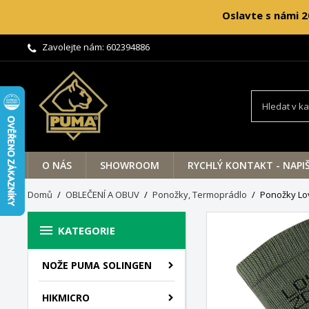
Oslavte s námi 2
Zavolejte nám:
602394886
O NÁS
SHOWROOM
RYCHLÝ KONTAKT - NAPI
Domů
OBLEČENÍ A OBUV
Ponožky, Termoprádlo
Ponožky Lo

KATEGORIE
NOŽE PUMA SOLINGEN
HIKMICRO