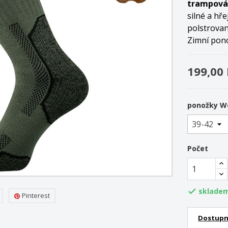
trampová
silné a hř
polstrova
Zimní pono
199,00
ponožky Wo
Počet
sklade

Pinterest
Dostupn