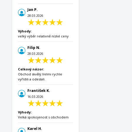
Jan P.
28.03.2026
Výhody:
velký výběr relativně nízké ceny
Filip N.
28.03.2026
Celkový názor:
Obchod skvělý.Velmi rychle
vyřídili a odeslali.
František K.
16.03.2026
Výhody:
Velká spokojenost s obchodem
Karel H.