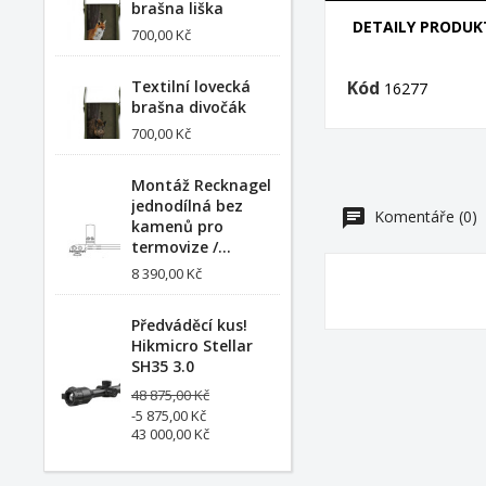
brašna liška
DETAILY PRODUK
700,00 Kč
Textilní lovecká
Kód
16277
brašna divočák
700,00 Kč
Montáž Recknagel
jednodílná bez
Komentáře (0)
kamenů pro
termovize /...
8 390,00 Kč
Předváděcí kus!
Hikmicro Stellar
SH35 3.0
48 875,00 Kč
-5 875,00 Kč
43 000,00 Kč