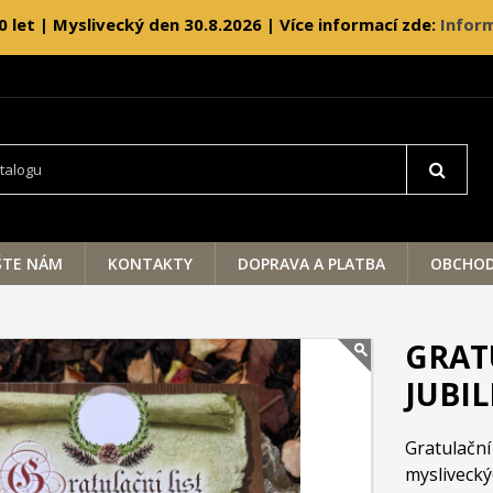
0 let | Myslivecký den 30.8.2026 | Více informací zde:
Inform
ŠTE NÁM
KONTAKTY
DOPRAVA A PLATBA
OBCHOD
GRAT
JUBI
Gratulační
myslivecký