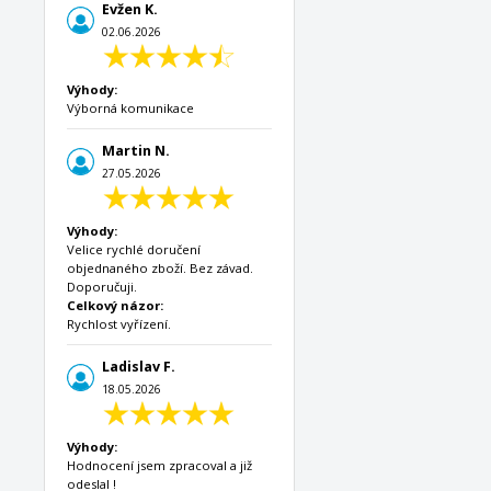
Evžen K.
02.06.2026
Výhody:
Výborná komunikace
Martin N.
27.05.2026
Výhody:
Velice rychlé doručení
objednaného zboží. Bez závad.
Doporučuji.
Celkový názor:
Rychlost vyřízení.
Ladislav F.
18.05.2026
Výhody:
Hodnocení jsem zpracoval a již
odeslal !