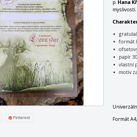
p.
Hana K
myslivosti
Charakter
gratulač
formát 
ofsetov
papír 3
vlastní 
motiv za
Univerzáln
Pinterest
Formát A4,