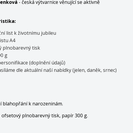
řenková
- česká výtvarnice věnující se aktivně
.
istika:
ní list k životnímu jubileu
listu A4
ý plnobarevný tisk
00 g
personifikace (doplnění údajů)
síláme dle aktuální naší nabídky (jelen, daněk, srnec)
í blahopřání k narozeninám.
 ofsetový plnobarevný tisk, papír 300 g.