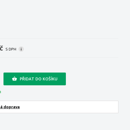
č
S DPH
i
PŘIDAT DO KOŠÍKU

m
á doprava