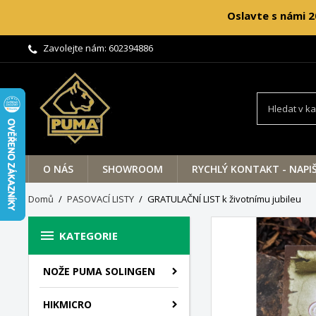
Oslavte s námi 2
Zavolejte nám:
602394886
O NÁS
SHOWROOM
RYCHLÝ KONTAKT - NAPI
Domů
PASOVACÍ LISTY
GRATULAČNÍ LIST k životnímu jubileu

KATEGORIE
NOŽE PUMA SOLINGEN
HIKMICRO