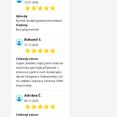
15.01.2026
Výhody:
Rychlé dodání,jasná komunikace
Slabiny:
Bez připomínek
Bohumil S.
17.12.2025
Celkový názor:
Super jednání, když jsem volal do
obchodu paní byla příjemná :)
dokonce jsem k noži dostal jako
dárek fotopast a 3 karamelky což
mi udělalo radost a obchod 100%
doporučuji
Adriána Č.
06.12.2025
Celkový názor: