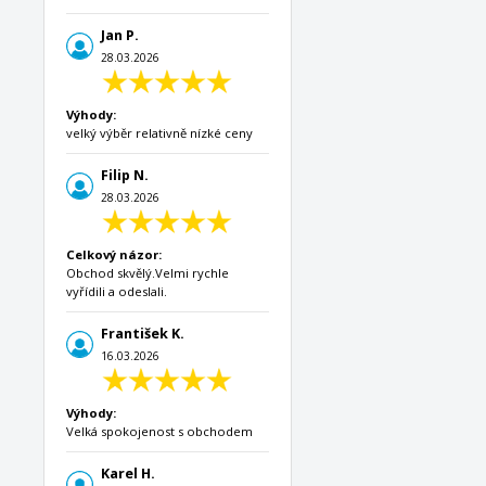
Jan P.
28.03.2026
Výhody:
velký výběr relativně nízké ceny
Filip N.
28.03.2026
Celkový názor:
Obchod skvělý.Velmi rychle
vyřídili a odeslali.
František K.
16.03.2026
Výhody:
Velká spokojenost s obchodem
Karel H.