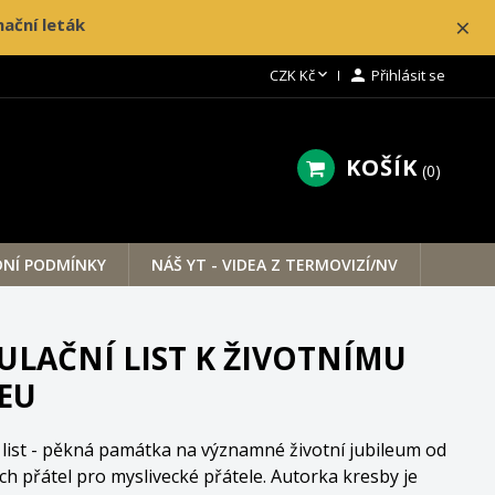
×
ační leták

CZK Kč

Přihlásit se
KOŠÍK
0
NÍ PODMÍNKY
NÁŠ YT - VIDEA Z TERMOVIZÍ/NV
ULAČNÍ LIST K ŽIVOTNÍMU
LEU
 list - pěkná památka na významné životní jubileum od
ch přátel pro myslivecké přátele. Autorka kresby je