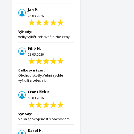
Jan P.
28.03.2026
Výhody:
velký výběr relativně nízké ceny
Filip N.
28.03.2026
Celkový názor:
Obchod skvělý.Velmi rychle
vyřídili a odeslali.
František K.
16.03.2026
Výhody:
Velká spokojenost s obchodem
Karel H.