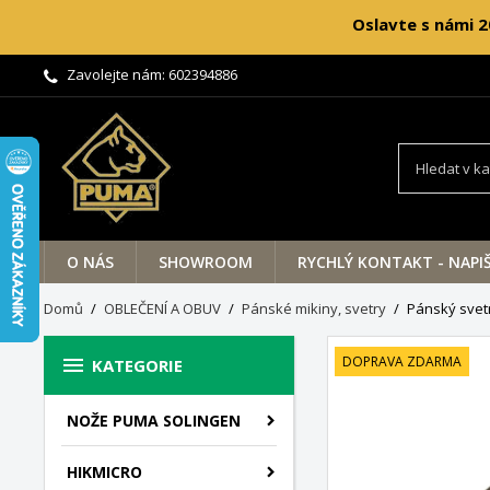
Oslavte s námi 2
Zavolejte nám:
602394886
O NÁS
SHOWROOM
RYCHLÝ KONTAKT - NAPI
Domů
OBLEČENÍ A OBUV
Pánské mikiny, svetry
Pánský svet

DOPRAVA ZDARMA
KATEGORIE
NOŽE PUMA SOLINGEN
HIKMICRO