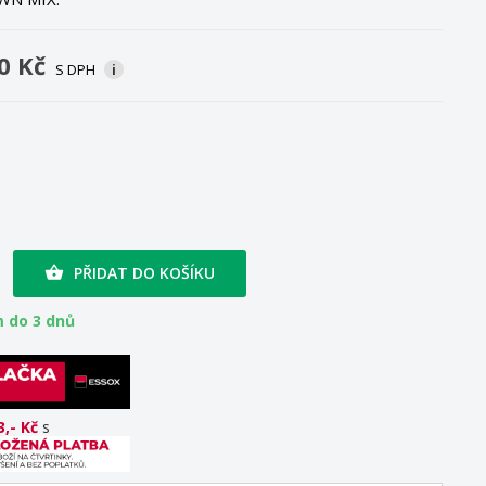
0 Kč
S DPH
i
M
PŘIDAT DO KOŠÍKU

 do 3 dnů
3,- Kč
s