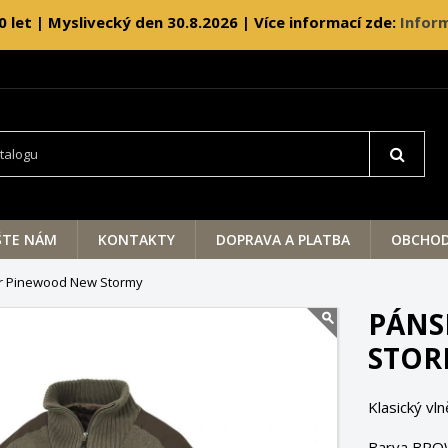
0 let | Myslivecký den 30.8.2026 | Více informací zde:
Inform
ŠTE NÁM
KONTAKTY
DOPRAVA A PLATBA
OBCHOD
r Pinewood New Stormy
PÁNS
STOR
Klasický vl
Barva BRO