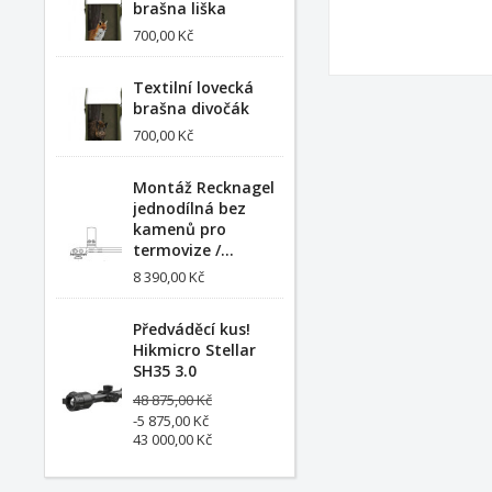
brašna liška
700,00 Kč
Textilní lovecká
brašna divočák
700,00 Kč
Montáž Recknagel
jednodílná bez
kamenů pro
termovize /...
8 390,00 Kč
Předváděcí kus!
Hikmicro Stellar
SH35 3.0
48 875,00 Kč
-5 875,00 Kč
43 000,00 Kč