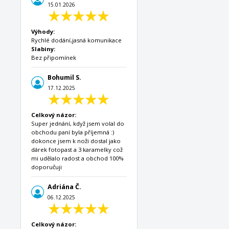
15.01.2026
Výhody:
Rychlé dodání,jasná komunikace
Slabiny:
Bez připomínek
Bohumil S.
17.12.2025
Celkový názor:
Super jednání, když jsem volal do
obchodu paní byla příjemná :)
dokonce jsem k noži dostal jako
dárek fotopast a 3 karamelky což
mi udělalo radost a obchod 100%
doporučuji
Adriána Č.
06.12.2025
Celkový názor: