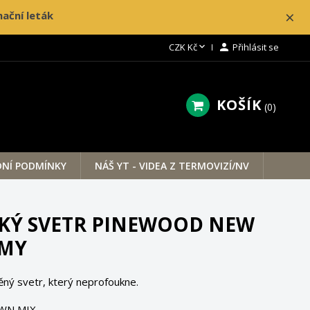
×
ační leták

CZK Kč

Přihlásit se
KOŠÍK
0
NÍ PODMÍNKY
NÁŠ YT - VIDEA Z TERMOVIZÍ/NV
KÝ SVETR PINEWOOD NEW
MY
něný svetr, který neprofoukne.
WN MIX.