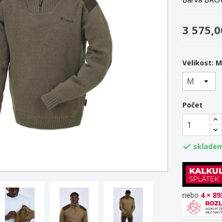
3 575,0
Velikost: 
Počet
skladem

nebo
4 × 89