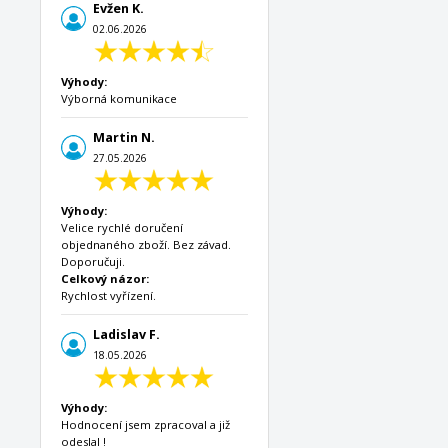
Evžen K.
02.06.2026
Výhody:
Výborná komunikace
Martin N.
27.05.2026
Výhody:
Velice rychlé doručení
objednaného zboží. Bez závad.
Doporučuji.
Celkový názor:
Rychlost vyřízení.
Ladislav F.
18.05.2026
Výhody:
Hodnocení jsem zpracoval a již
odeslal !