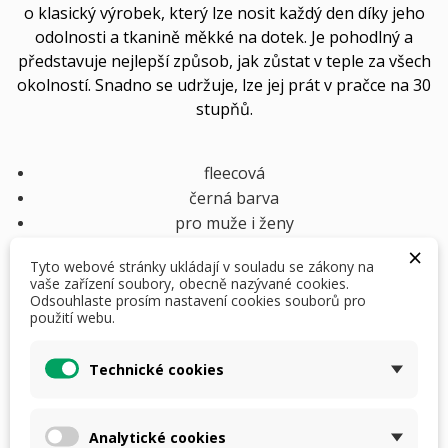
o klasický výrobek, který lze nosit každý den díky jeho
odolnosti a tkanině měkké na dotek. Je pohodlný a
představuje nejlepší způsob, jak zůstat v teple za všech
okolností. Snadno se udržuje, lze jej prát v pračce na 30
stupňů.
fleecová
černá barva
pro muže i ženy
má dvě kapsy na zip
×
Tyto webové stránky ukládají v souladu se zákony na
100% polyester
vaše zařízení soubory, obecně nazývané cookies.
Odsouhlaste prosím nastavení cookies souborů pro
velikost 3 XL - šířka 70 cm, délka 81 cm, rukáv od
použití webu.
ramene 83 cm
Technické cookies
450,00 Kč
S DPH
i
Analytické cookies