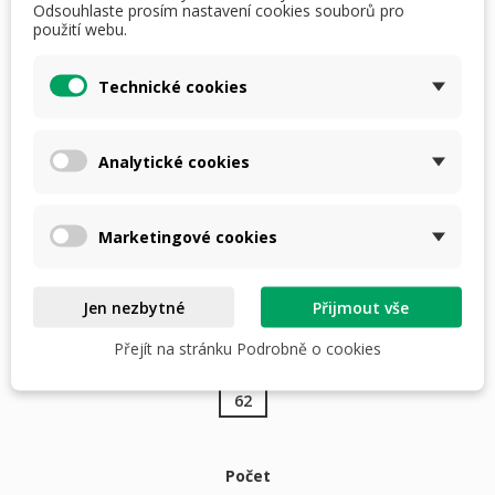
Odsouhlaste prosím nastavení cookies souborů pro
50% polyakryl
použití webu.
značka HUBERTUS
Technické cookies
Analytické cookies
Velikost 62: šířka 66 cm, délka 77 cm
Marketingové cookies
800,00 Kč
S DPH
i
Jen nezbytné
Přijmout vše
Přejít na stránku Podrobně o cookies
HUBERTUS velikosti : 62
62
Počet