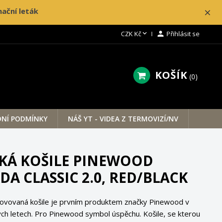
×
ační leták

CZK Kč

Přihlásit se
KOŠÍK
0
NÍ PODMÍNKY
NÁŠ YT - VIDEA Z TERMOVIZÍ/NV
KÁ KOŠILE PINEWOOD
A CLASSIC 2.0, RED/BLACK
novovaná košile je prvním produktem značky Pinewood v
h letech. Pro Pinewood symbol úspěchu. Košile, se kterou