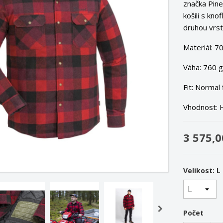
značka Pine
košili s kno
druhou vrst
Materiál: 7
Váha: 760 g
Fit: Normal 
Vhodnost: 
3 575,0
Velikost: L
Počet