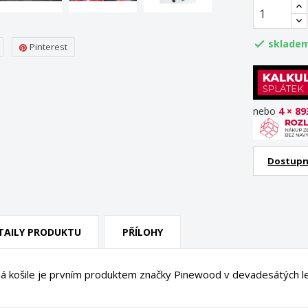
skladem

Pinterest
nebo
4 × 89
Dostupn
TAILY PRODUKTU
PŘÍLOHY
ná košile je prvním produktem značky Pinewood v devadesátých le