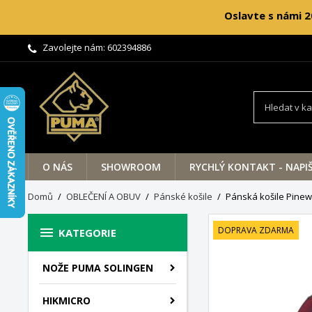
Oslavte s námi 2
Zavolejte nám:
602394886
O NÁS
SHOWROOM
RYCHLÝ KONTAKT - NAPI
Domů
OBLEČENÍ A OBUV
Pánské košile
Pánská košile Pinew

DOPRAVA ZDARMA
KATEGORIE
NOŽE PUMA SOLINGEN
HIKMICRO