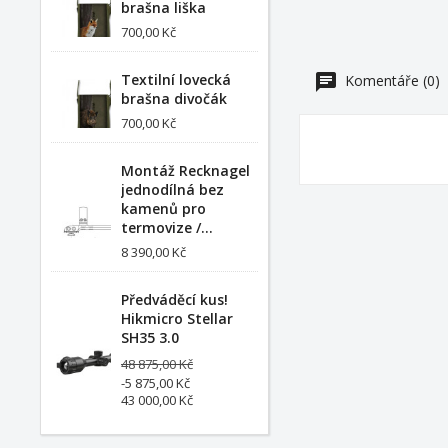
brašna liška
700,00 Kč
Textilní lovecká
Komentáře (0)
brašna divočák
700,00 Kč
Montáž Recknagel
jednodílná bez
kamenů pro
termovize /...
8 390,00 Kč
Předváděcí kus!
Hikmicro Stellar
SH35 3.0
48 875,00 Kč
-5 875,00 Kč
43 000,00 Kč