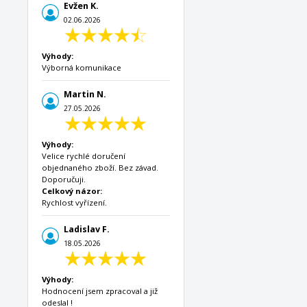
Evžen K.
02.06.2026
Výhody:
Výborná komunikace
Martin N.
27.05.2026
Výhody:
Velice rychlé doručení
objednaného zboží. Bez závad.
Doporučuji.
Celkový názor:
Rychlost vyřízení.
Ladislav F.
18.05.2026
Výhody:
Hodnocení jsem zpracoval a již
odeslal !