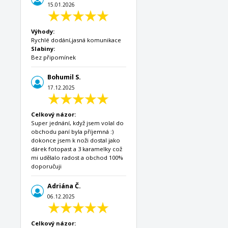
15.01.2026
Výhody:
Rychlé dodání,jasná komunikace
Slabiny:
Bez připomínek
Bohumil S.
17.12.2025
Celkový názor:
Super jednání, když jsem volal do
obchodu paní byla příjemná :)
dokonce jsem k noži dostal jako
dárek fotopast a 3 karamelky což
mi udělalo radost a obchod 100%
doporučuji
Adriána Č.
06.12.2025
Celkový názor: