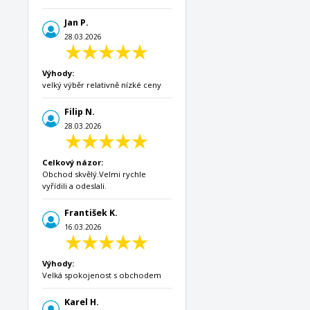
Jan P.
28.03.2026
Výhody:
velký výběr relativně nízké ceny
Filip N.
28.03.2026
Celkový názor:
Obchod skvělý.Velmi rychle
vyřídili a odeslali.
František K.
16.03.2026
Výhody:
Velká spokojenost s obchodem
Karel H.