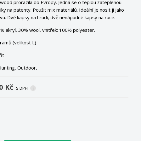
wood prorazila do Evropy. Jedná se o teplou zateplenou
flíky na patenty. Použit mix materiálů. Ideální je nosit ji jako
vu. Dvě kapsy na hrudi, dvě nenápadné kapsy na ruce.
0% akryl, 30% wool, vnitřek: 100% polyester.
ramů (velikost L)
fit
Hunting, Outdoor,
0 Kč
S DPH
i