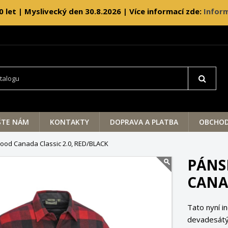
0 let | Myslivecký den 30.8.2026 | Více informací zde:
Inform
ŠTE NÁM
KONTAKTY
DOPRAVA A PLATBA
OBCHOD
ood Canada Classic 2.0, RED/BLACK
PÁNS
CANAD
Tato nyní i
devadesátýc