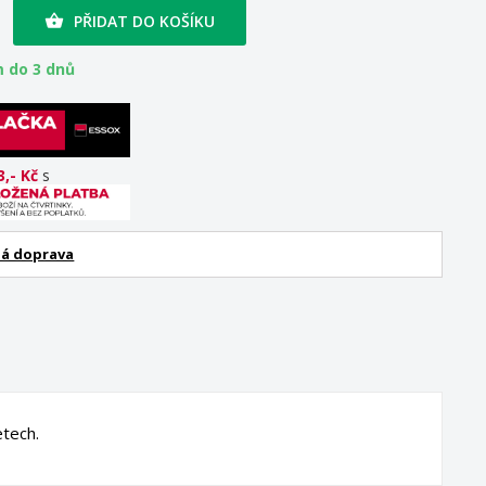
PŘIDAT DO KOŠÍKU

 do 3 dnů
3,- Kč
s
á doprava
tech.