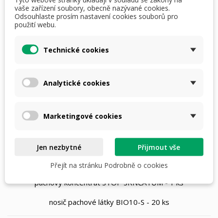
vaše zařízení soubory, obecně nazývané cookies.
předpokladu, že jej injektujete ve 3 místech.
Odsouhlaste prosím nastavení cookies souborů pro
použití webu.
Upozornění: Láhev musí při skladování stát dnem dolů.
Technické cookies
Skladujte v suchém prostředí při teplotách od +5°C do
+25°C.
Hmotnost 340g.
Analytické cookies
Při aplikaci pachového koncentrátu vždy používejte ochranné
pomůcky.
Marketingové cookies
Používejte biocidy bezpečným způsobem. Před použitím si
vždy přečtěte označení a informace o přípravku.
Jen nezbytné
Přijmout vše
Sada obsahuje:
Přejít na stránku Podrobně o cookies
pachový koncentrát STOP SRNČATŮM - 1 ks
nosič pachové látky BIO10-S - 20 ks