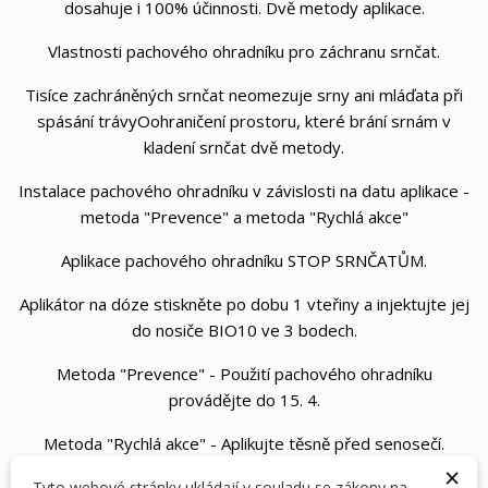
dosahuje i 100% účinnosti. Dvě metody aplikace.
Vlastnosti pachového ohradníku pro záchranu srnčat.
Tisíce zachráněných srnčat neomezuje srny ani mláďata při
spásání trávyOohraničení prostoru, které brání srnám v
kladení srnčat dvě metody.
Instalace pachového ohradníku v závislosti na datu aplikace -
metoda "Prevence" a metoda "Rychlá akce"
Aplikace pachového ohradníku STOP SRNČATŮM.
Aplikátor na dóze stiskněte po dobu 1 vteřiny a injektujte jej
do nosiče BIO10 ve 3 bodech.
Metoda "Prevence" - Použití pachového ohradníku
provádějte do 15. 4.
Metoda "Rychlá akce" - Aplikujte těsně před senosečí.
×
Tyto webové stránky ukládají v souladu se zákony na
Koncentrát pachové látky 250 ml je pro aplikaci 80 nosičů za