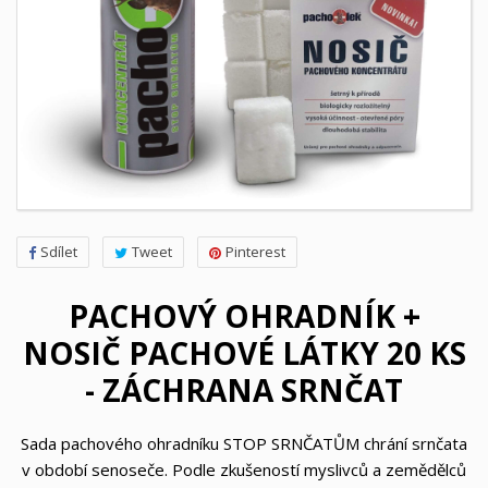
Sdílet
Tweet
Pinterest
PACHOVÝ OHRADNÍK +
NOSIČ PACHOVÉ LÁTKY 20 KS
- ZÁCHRANA SRNČAT
Sada pachového ohradníku STOP SRNČATŮM chrání srnčata
v období senoseče. Podle zkušeností myslivců a zemědělců