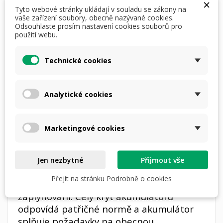
×
Tyto webové stránky ukládají v souladu se zákony na
akumulátory EMOS v provedení AGM je
vaše zařízení soubory, obecně nazývané cookies.
možné instalovat v libovolné poloze.
Odsouhlaste prosím nastavení cookies souborů pro
použití webu.
AGM akumulátory obsahují vsáknutý
elektrolyt ve sklo-laminátových
Technické cookies
mikrovláknech, které jsou součástí
separátorů mezi jednotlivými olověnými
Analytické cookies
deskami. Jedná se v podstatě o skelné
rouno, do kterého se elektrolyt zasákne
po nalití. Vylití kyseliny již nehrozí a
Marketingové cookies
akumulátory jsou tak velmi bezpečné při
provozu.
Jen nezbytné
Přijmout vše
Pojistné ventily akumulátoru zabraňují
Přejít na stránku Podrobně o cookies
jeho výbuchu v případě, že by došlo k jeho
zaplynování. Celý kryt akumulátoru
odpovídá patřičné normě a akumulátor
splňuje požadavky na obecnou