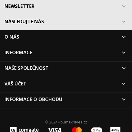
NEWSLETTER

NÁSLEDUJTE NÁS

O NÁS

INFORMACE

NAŠE SPOLEČNOST

VÁŠ ÚČET

INFORMACE O OBCHODU

© 2024 - pumaknives.cz