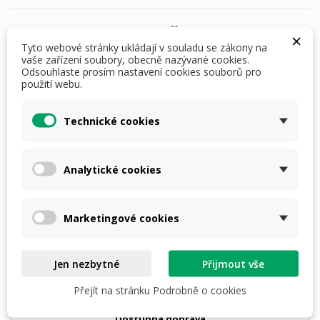
7 990,00 Kč
×
S DPH
i
Tyto webové stránky ukládají v souladu se zákony na
vaše zařízení soubory, obecně nazývané cookies.
Odsouhlaste prosím nastavení cookies souborů pro
Počet
použití webu.
Technické cookies
PŘIDAT DO KOŠÍKU
Analytické cookies
skladem

Marketingové cookies
Jen nezbytné
Přijmout vše
nebo
4 × 1997,- Kč
s
Přejít na stránku Podrobně o cookies
Dostupná doprava