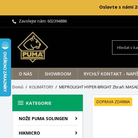
Oslavte s námi 2
Zavolejte nám:
602394886
O NÁS
SHOWROOM
RYCHLÝ KONTAKT - NAPI
Domů
KOLIMÁTORY
MEPROLIGHT HYPER-BRIGHT Zbraň: MASA

DOPRAVA ZDARMA
KATEGORIE
NOŽE PUMA SOLINGEN
HIKMICRO