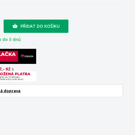
PŘIDAT DO KOŠÍKU

 do 3 dnů
7,- Kč
s
á doprava