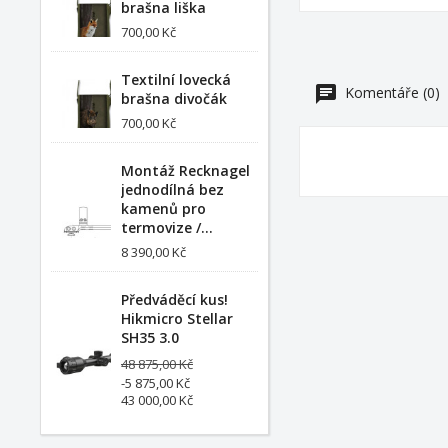
brašna liška
700,00 Kč
Textilní lovecká
Komentáře (0)
brašna divočák
700,00 Kč
Montáž Recknagel
jednodílná bez
kamenů pro
termovize /...
8 390,00 Kč
Předváděcí kus!
Hikmicro Stellar
SH35 3.0
48 875,00 Kč
-5 875,00 Kč
43 000,00 Kč