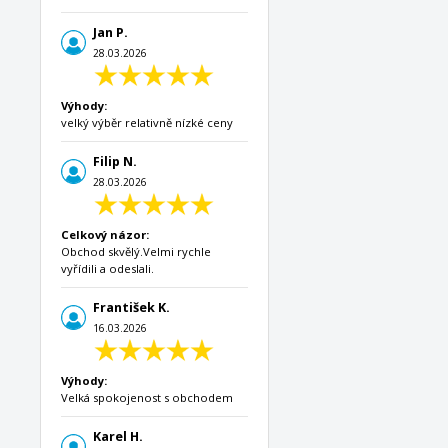
Jan P.
28.03.2026
Výhody:
velký výběr relativně nízké ceny
Filip N.
28.03.2026
Celkový názor:
Obchod skvělý.Velmi rychle
vyřídili a odeslali.
František K.
16.03.2026
Výhody:
Velká spokojenost s obchodem
Karel H.