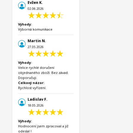
Evžen K.
02.06.2026
Výhody:
Výborná komunikace
Martin N.
27.05.2026
Výhody:
Velice rychlé doručení
objednaného zboží. Bez závad.
Doporučuji.
Celkový názor:
Rychlost vyřízení.
Ladislav F.
18.05.2026
Výhody:
Hodnocení jsem zpracoval a již
odeslal !