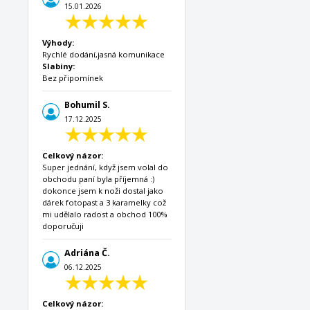
15.01.2026
Výhody:
Rychlé dodání,jasná komunikace
Slabiny:
Bez připomínek
Bohumil S.
17.12.2025
Celkový názor:
Super jednání, když jsem volal do
obchodu paní byla příjemná :)
dokonce jsem k noži dostal jako
dárek fotopast a 3 karamelky což
mi udělalo radost a obchod 100%
doporučuji
Adriána Č.
06.12.2025
Celkový názor: