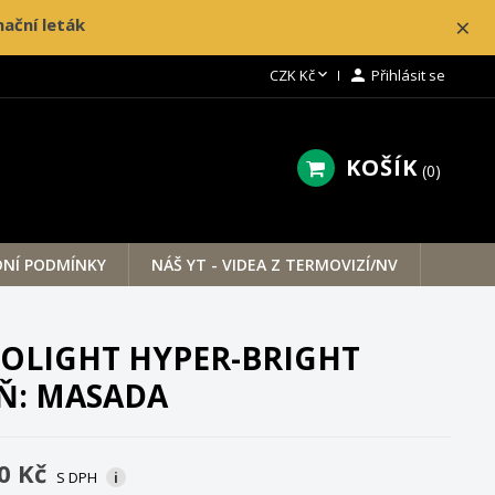
×
ační leták

CZK Kč

Přihlásit se
KOŠÍK
0
NÍ PODMÍNKY
NÁŠ YT - VIDEA Z TERMOVIZÍ/NV
OLIGHT HYPER-BRIGHT
Ň: MASADA
0 Kč
S DPH
i