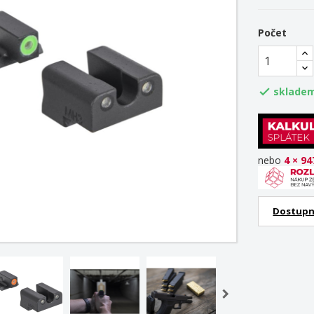
Počet
skladem

nebo
4 × 94
Dostupn